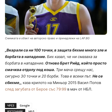
Снимката е обект на авторско право и принадлежи на LAP.BG
„Вкарали са ни 100 точки, в защита бяхме много зле
и
борбата в нападение.
Бих казал, че ни смазаха за
борбата в нападение.
Отново Брет Рийд, който просто
смачква отдолу под коша.
Три мача срещу нас,
сигурно 30 точки и 20 борби. Това е всеки път.
Не се
сбихме
„
, каза крилото на Миньор 2015 Васил Попов
след загубата от Берое със 79:99
в мач от НБЛ.
ЧРЕЗ
Google
ИЗТОЧНИК
НБЛ