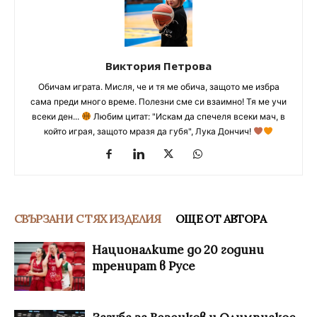
Виктория Петрова
Обичам играта. Мисля, че и тя ме обича, защото ме избра
сама преди много време. Полезни сме си взаимно! Тя ме учи
всеки ден...
Любим цитат: "Искам да спечеля всеки мач, в
който играя, защото мразя да губя", Лука Дончич!
СВЪРЗАНИ С ТЯХ ИЗДЕЛИЯ
ОЩЕ ОТ АВТОРА
Националките до 20 години
тренират в Русе