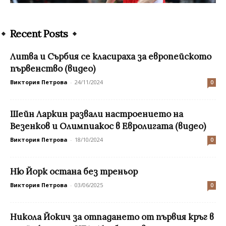
Recent Posts
Литва и Сърбия се класираха за европейското
първенство (видео)
Виктория Петрова
-
24/11/2024
0
Шейн Ларкин развали настроението на
Везенков и Олимпиакос в Евролигата (видео)
Виктория Петрова
-
18/10/2024
0
Ню Йорк остана без треньор
Виктория Петрова
-
03/06/2025
0
Никола Йокич за отпадането от първия кръг в