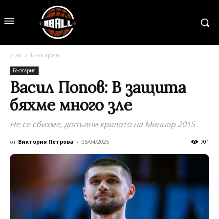
дом
България
България
Васил Попов: В защита
бяхме много зле
Не се сбихме, допълни крилото на Миньор 2015
от
Виктория Петрова
-
05/04/2025
701