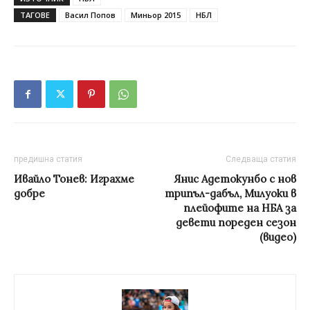
ТАГОВЕ
Васил Попов
Миньор 2015
НБЛ
предишна статия
Следваща статия
Ивайло Тонев: Играхме
Янис Адетокунбо с нов
добре
трипъл-дабъл, Милуоки в
плейофите на НБА за
девети пореден сезон
(видео)