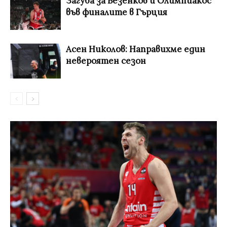
Загуба за Везенков и Олимпиакос
във финалите в Гърция
Асен Николов: Направихме един
невероятен сезон