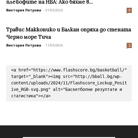
плейофите на НБА: Ако бяхме в...
Виктория Петрова
-
01/05/2026
0
Травис Макконико и Балкан опряха до стената
Черно море Тича
Виктория Петрова
-
11/05/2026
2
<a href="https://www.flashscore.bg/basketball/" 
target="_blank"><img src="http://bball.bg/wp-
content/uploads/2024/11/Flashscore_Lockup_Posit
ive_RGB-svg.png" alt="Баскетболни резултати и 
статистика"></a>