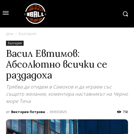
дом
България
България
Васил Евтимов:
Абсолютно всички се
раздадоха
Трябва да отидем в Самоков и да играем със
същото желание, коментира наставникът на Черно
море Тича
от
Виктория Петрова
-
09/03/2025
758