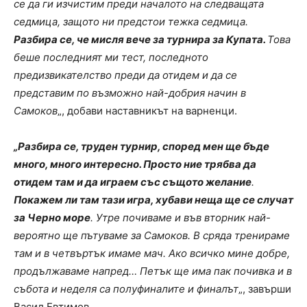
се да ги изчистим преди началото на следващата
седмица, защото ни предстои тежка седмица.
Разбира се, че мисля вече за турнира за Купата.
Това
беше последният ми тест, последното
предизвикателство преди да отидем и да се
представим по възможно най-добрия начин в
Самоков
„, добави наставникът на варненци.
„Разбира се, труден турнир, според мен ще бъде
много, много интересно. Просто ние трябва да
отидем там и да играем със същото желание
.
Покажем ли там тази игра, хубави неща ще се случат
за Черно море
. Утре почиваме и във вторник най-
вероятно ще пътуваме за Самоков. В сряда тренираме
там и в четвъртък имаме мач. Ако всичко мине добре,
продължаваме напред… Петък ще има пак почивка и в
събота и неделя са полуфиналите и финалът
„, завърши
Васил Евтимов.