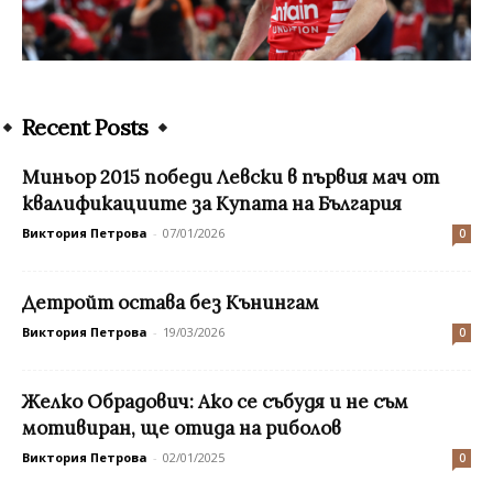
Recent Posts
Миньор 2015 победи Левски в първия мач от
квалификациите за Купата на България
Виктория Петрова
-
07/01/2026
0
Детройт остава без Кънингам
Виктория Петрова
-
19/03/2026
0
Желко Обрадович: Ако се събудя и не съм
мотивиран, ще отида на риболов
Виктория Петрова
-
02/01/2025
0