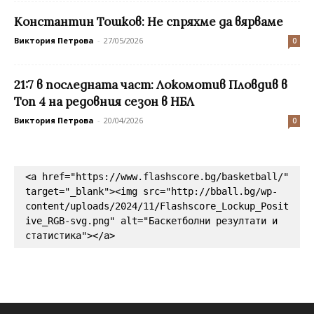
Константин Тошков: Не спряхме да вярваме
Виктория Петрова
-
27/05/2026
0
21:7 в последната част: Локомотив Пловдив в
Топ 4 на редовния сезон в НБЛ
Виктория Петрова
-
20/04/2026
0
<a href="https://www.flashscore.bg/basketball/" 
target="_blank"><img src="http://bball.bg/wp-
content/uploads/2024/11/Flashscore_Lockup_Posit
ive_RGB-svg.png" alt="Баскетболни резултати и 
статистика"></a>