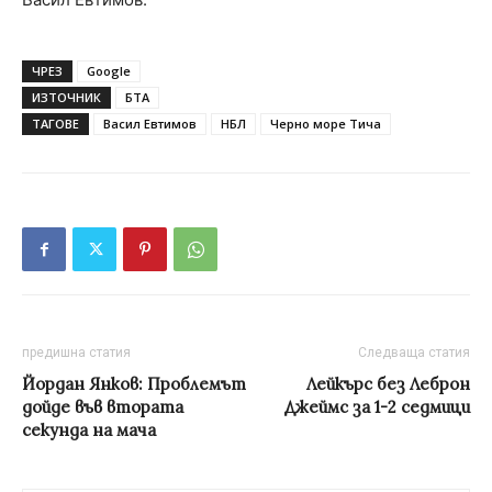
ЧРЕЗ
Google
ИЗТОЧНИК
БТА
ТАГОВЕ
Васил Евтимов
НБЛ
Черно море Тича
предишна статия
Следваща статия
Йордан Янков: Проблемът
Лейкърс без Леброн
дойде във втората
Джеймс за 1-2 седмици
секунда на мача