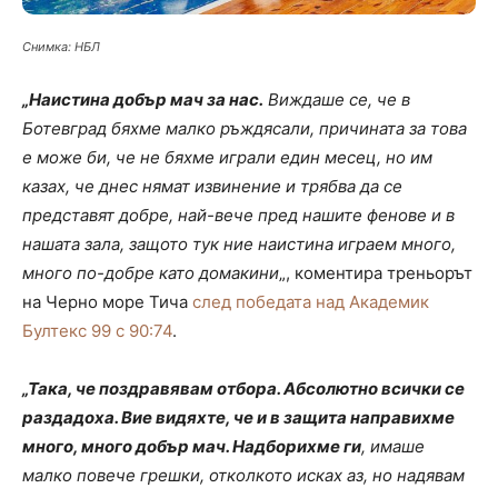
Снимка: НБЛ
„Наистина добър мач за нас.
Виждаше се, че в
Ботевград бяхме малко ръждясали, причината за това
е може би, че не бяхме играли един месец, но им
казах, че днес нямат извинение и трябва да се
представят добре, най-вече пред нашите фенове и в
нашата зала, защото тук ние наистина играем много,
много по-добре като домакини
„, коментира треньорът
на Черно море Тича
след победата над Академик
Бултекс 99 с 90:74
.
„Така, че поздравявам отбора. Абсолютно всички се
раздадоха. Вие видяхте, че и в защита направихме
много, много добър мач. Надборихме ги
, имаше
малко повече грешки, отколкото исках аз, но надявам