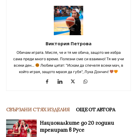
Виктория Петрова
Обичам играта. Мисля, че и тя ме обича, защото ме избра
сама преди много време. Полезни сме си взаимно! Тя ме учи
всеки ден...
Любим цитат: "Искам да спечеля всеки мач, в
който играя, защото мразя да губя", Лука Дончич!
СВЪРЗАНИ С ТЯХ ИЗДЕЛИЯ
ОЩЕ ОТ АВТОРА
Националките до 20 години
тренират в Русе