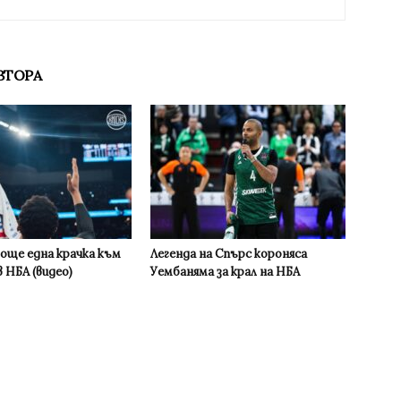
ВТОРА
 още една крачка към
Легенда на Спърс короняса
 НБА (видео)
Уембаняма за крал на НБА