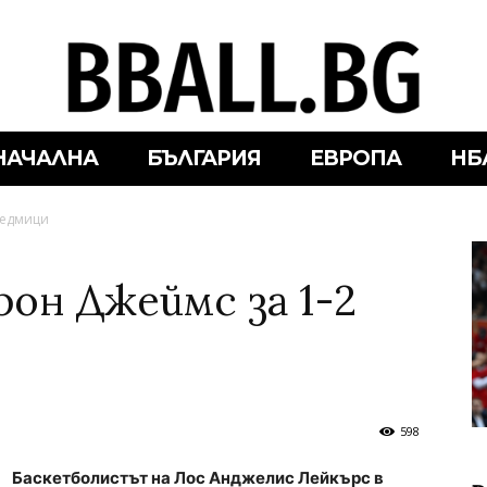
НАЧАЛНА
БЪЛГАРИЯ
ЕВРОПА
НБ
седмици
рон Джеймс за 1-2
598
Баскетболистът на Лос Анджелис Лейкърс в