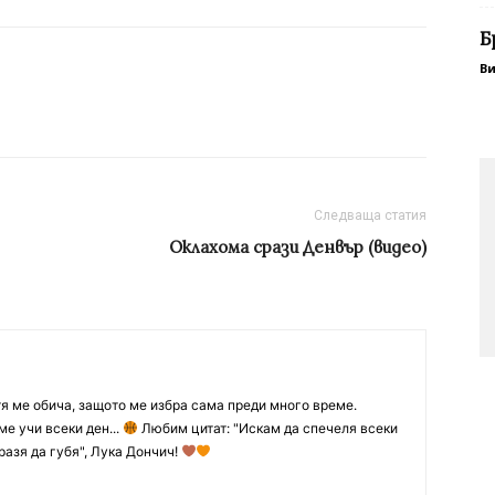
Б
В
Следваща статия
Оклахома срази Денвър (видео)
тя ме обича, защото ме избра сама преди много време.
ме учи всеки ден...
Любим цитат: "Искам да спечеля всеки
разя да губя", Лука Дончич!