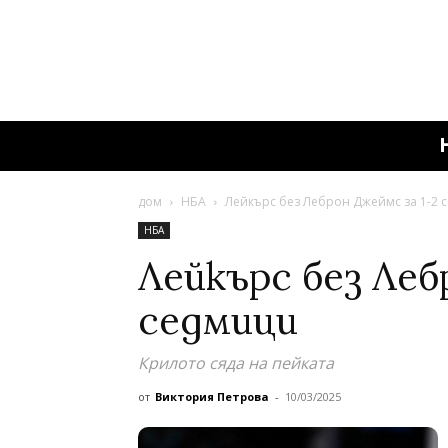
дом
НБА
Лейкърс без Леброн Джеймс за 1-2 
НБА
Лейкърс без Леб
седмици
Крилото сяда на пейката
от
Виктория Петрова
-
10/03/2025