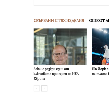
СВЪРЗАНИ С ТЯХ ИЗДЕЛИЯ
ОЩЕ ОТ А
Заклис разкри един от
Ню Йорк с
ключовите принципи на НБА
титлата в
Европа