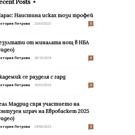
ecent Posts
арас: Наистина исках този трофей
иктория Петрова
-
25/05/2025
0
езултати от миналата нощ в НБА
видео)
иктория Петрова
-
28/10/2024
0
кадемик се разделя с гард
иктория Петрова
-
18/05/2026
0
еал Мадрид спря участието на
онтузен играч на Евробаскет 2025
видео)
иктория Петрова
-
24/08/2025
0