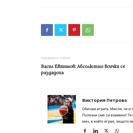
предишна статия
Васил Евтимов: Абсолютно всички се
раздадоха
Виктория Петрова
Обичам играта. Мисля, че и 
Полезни сме си взаимно! Тя 
мач, в който играя, защото м