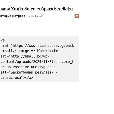
ратя Хинкови се събраха в Левски
иктория Петрова
-
24/01/2025
0
<a 
href="https://www.flashscore.bg/bask
etball/" target="_blank"><img 
src="http://bball.bg/wp-
content/uploads/2024/11/Flashscore_L
ockup_Positive_RGB-svg.png" 
alt="Баскетболни резултати и 
статистика"></a>