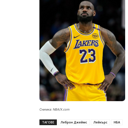
Снимка: NBA/X.com
ТАГОВЕ
Леброн Джеймс
Лейкърс
НБА