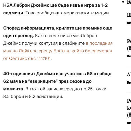
R
НБА Леброн Джеймс ще бъде извън игра за 1-2
седмици.
Това съобщават американските медии.
Ш
В
Според информацията, крилото ще премине още
един преглед.
Както вече писахме, Леброн
Р
Джеймс получи контузия в слабините
в последния
(
мач на Лейкърс срещу Бостън, който бе спечелен
В
от Селтикс със 111:101
.
40-годишният Джеймс взе участие в 58 от общо
А
62 мача на “езерняците” през сезона до
В
момента
. В тях той записва средно по 25 точки,
8.5 борби и 8.2 асистенции.
Р
к
(
В