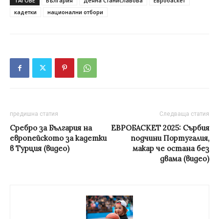
ТАГОВЕ
България
Деяна Станиславова
Евробаскет
кадетки
национални отбори
предишна статия
Следваща статия
Сребро за България на
ЕВРОБАСКЕТ 2025: Сърбия
европейското за кадетки
подчини Португалия,
в Турция (видео)
макар че остана без
двама (видео)