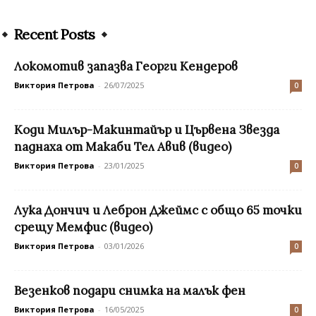
Recent Posts
Локомотив запазва Георги Кендеров
Виктория Петрова
-
26/07/2025
0
Коди Милър-Макинтайър и Цървена Звезда
паднаха от Макаби Тел Авив (видео)
Виктория Петрова
-
23/01/2025
0
Лука Дончич и Леброн Джеймс с общо 65 точки
срещу Мемфис (видео)
Виктория Петрова
-
03/01/2026
0
Везенков подари снимка на малък фен
Виктория Петрова
-
16/05/2025
0