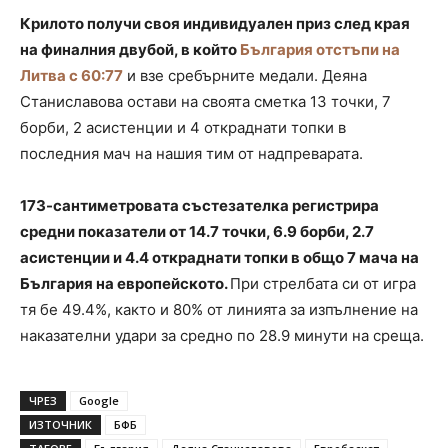
Крилото получи своя индивидуален приз след края
на финалния двубой, в който
България отстъпи на
Литва с 60:77
и взе сребърните медали. Деяна
Станиславова остави на своята сметка 13 точки, 7
борби, 2 асистенции и 4 откраднати топки в
последния мач на нашия тим от надпреварата.
173-сантиметровата състезателка регистрира
средни показатели от 14.7 точки, 6.9 борби, 2.7
асистенции и 4.4 откраднати топки в общо 7 мача на
България на европейското.
При стрелбата си от игра
тя бе 49.4%, както и 80% от линията за изпълнение на
наказателни удари за средно по 28.9 минути на среща.
ЧРЕЗ
Google
ИЗТОЧНИК
БФБ