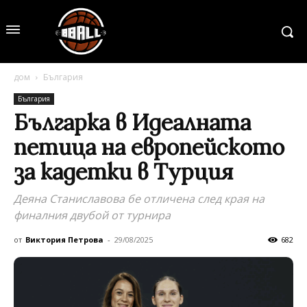
дом
България
България
Българка в Идеалната
петица на европейското
за кадетки в Турция
Деяна Станиславова бе отличена след края на
финалния двубой от турнира
от
Виктория Петрова
-
29/08/2025
682