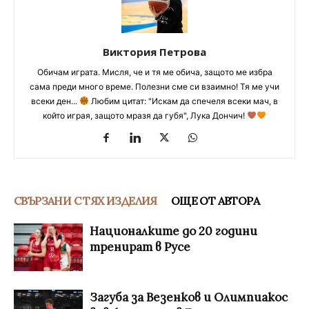
Виктория Петрова
Обичам играта. Мисля, че и тя ме обича, защото ме избра
сама преди много време. Полезни сме си взаимно! Тя ме учи
всеки ден...
Любим цитат: "Искам да спечеля всеки мач, в
който играя, защото мразя да губя", Лука Дончич!
СВЪРЗАНИ С ТЯХ ИЗДЕЛИЯ
ОЩЕ ОТ АВТОРА
Националките до 20 години
тренират в Русе
Загуба за Везенков и Олимпиакос