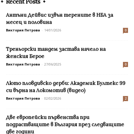
Recent Posts
Антъни Дейвис извън терените в НБА за
месец и половина
Виктория Петрова
-
14/01/2026
0
Треньорски тандем застава начело на
женския Берое
Виктория Петрова
-
27/06/2025
0
Люто пловдивско дерби: Академик Бултекс 99
си върна на Локомотив (видео)
Виктория Петрова
-
02/02/2026
2
Две европейски първенства при
подрастващите в България през следващите
две години