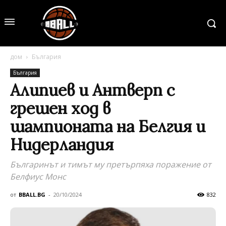
дом
България
България
Алипиев и Антверп с
грешен ход в
шампионата на Белгия и
Нидерландия
Българинът и тимът му претърпяха поражение от
Белфиус Монс
от
BBALL.BG
-
20/10/2024
832