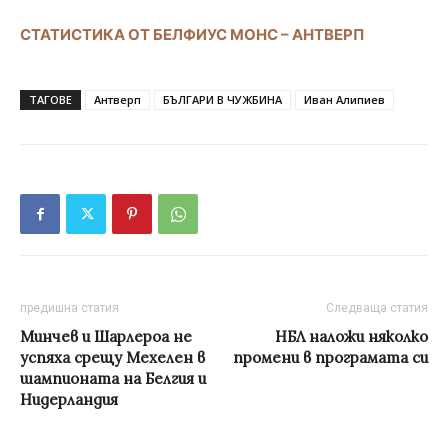
СТАТИСТИКА ОТ БЕЛФИУС МОНС – АНТВЕРП
ТАГОВЕ
Антверп
БЪЛГАРИ В ЧУЖБИНА
Иван Алипиев
предишна статия
Следваща статия
Минчев и Шарлероа не
НБЛ наложи няколко
успяха срещу Мехелен в
промени в програмата си
шампионата на Белгия и
Нидерландия