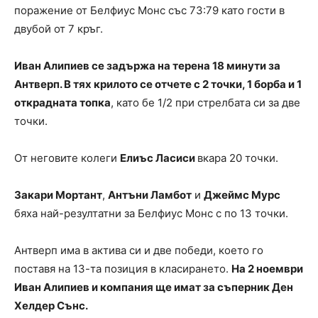
поражение от Белфиус Монс със 73:79 като гости в
двубой от 7 кръг.
Иван Алипиев се задържа на терена 18 минути за
Антверп. В тях крилото се отчете с 2 точки, 1 борба и 1
открадната топка
, като бе 1/2 при стрелбата си за две
точки.
От неговите колеги
Елиъс Ласиси
вкара 20 точки.
Закари Мортант
,
Антъни Ламбот
и
Джеймс Мурс
бяха най-резултатни за Белфиус Монс с по 13 точки.
Антверп има в актива си и две победи, което го
поставя на 13-та позиция в класирането.
На 2 ноември
Иван Алипиев и компания ще имат за съперник Ден
Хелдер Сънс.