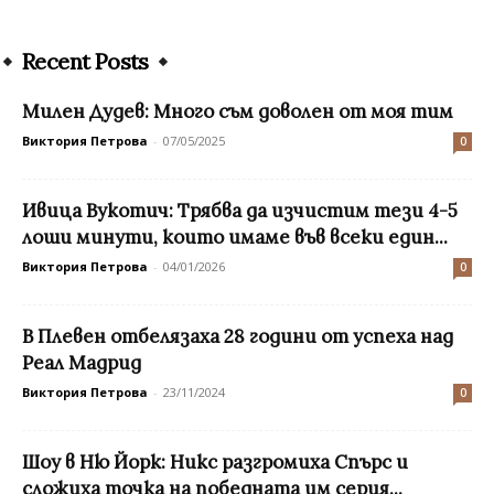
Recent Posts
Милен Дудев: Много съм доволен от моя тим
Виктория Петрова
-
07/05/2025
0
Ивица Вукотич: Трябва да изчистим тези 4-5
лоши минути, които имаме във всеки един...
Виктория Петрова
-
04/01/2026
0
В Плевен отбелязаха 28 години от успеха над
Реал Мадрид
Виктория Петрова
-
23/11/2024
0
Шоу в Ню Йорк: Никс разгромиха Спърс и
сложиха точка на победната им серия...