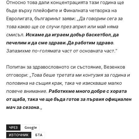
Относно това дали концентрацията тази година ще
бъде върху плейофите и Финалната четворка на
Евролигата, българинът заяви:
„Да говорим сега за
това какво ще се случи през април или май няма
смисъл.
Искаме да играем добър баскетбол, да
печелим и да сме здрави. Да работим здраво
.
Запазихме по-голямата част от основната част
.“
Попитан за здравословното си състояние, Везенков
отговори: „
Това беше третата ми контузия за година и
половина на същия крак, така че изискваше малко
повече внимание.
Работихме много добре с хората
от щаба, така че ще бъда готов за първия официален
мач за сезона
.
„
ЧРЕЗ
Google
ИЗТОЧНИК
БТА