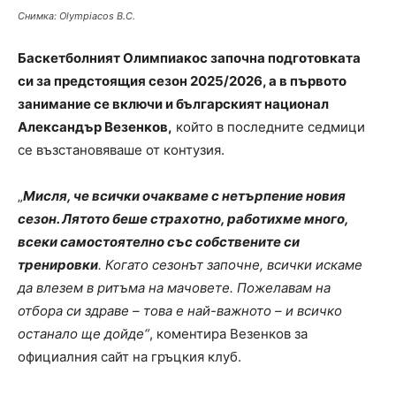
Снимка: Olympiacos B.C.
Баскетболният Олимпиакос започна подготовката
си за предстоящия сезон 2025/2026, а в първото
занимание се включи и българският национал
Александър Везенков,
който в последните седмици
се възстановяваше от контузия.
„
Мисля, че всички очакваме с нетърпение новия
сезон. Лятото беше страхотно, работихме много,
всеки самостоятелно със собствените си
тренировки
. Когато сезонът започне, всички искаме
да влезем в ритъма на мачовете. Пожелавам на
отбора си здраве – това е най-важното – и всичко
останало ще дойде“
, коментира Везенков за
официалния сайт на гръцкия клуб.