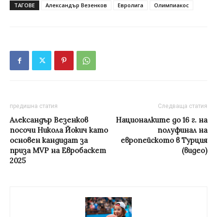
ТАГОВЕ
Александър Везенков
Евролига
Олимпиакос
предишна статия
Следваща статия
Александър Везенков
Националките до 16 г. на
посочи Никола Йокич като
полуфинал на
основен кандидат за
европейското в Турция
приза MVP на Евробаскет
(видео)
2025