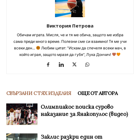
Виктория Петрова
Обичам играта. Мисля, че и тя ме обича, защото ме избра
сама преди много време. Полезни сме си взаимно! Тя ме учи
всеки ден...
Любим цитат: "Искам да спечеля всеки мач, в
който играя, защото мразя да губя", Лука Дончич!
СВЪРЗАНИ С ТЯХ ИЗДЕЛИЯ
ОЩЕ ОТ АВТОРА
Олимпиакос поиска сурово
наказание за Янакопулос (видео)
Заклис разкри един от