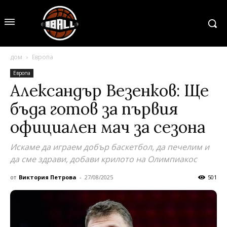
дом
Европа
Европа
Александър Везенков: Ще
бъда готов за първия
официален мач за сезона
Искаме да играем добър баскетбол, да печелим и
да сме здрави, добави крилото на Олимпиакос
от
Виктория Петрова
-
27/08/2025
501