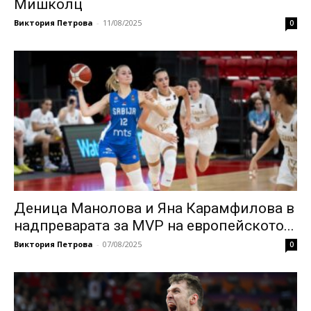
Мишколц
Виктория Петрова
-
11/08/2025
0
Деница Манолова и Яна Карамфилова в
надпреварата за MVP на европейското...
Виктория Петрова
-
07/08/2025
0