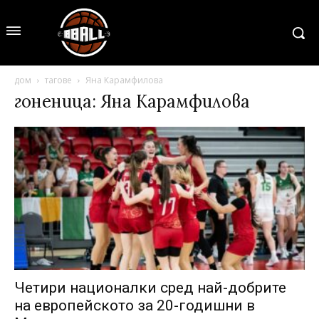
дом
тагове
Яна Карамфилова
гоненица: Яна Карамфилова
Четири националки сред най-добрите
на европейското за 20-годишни в