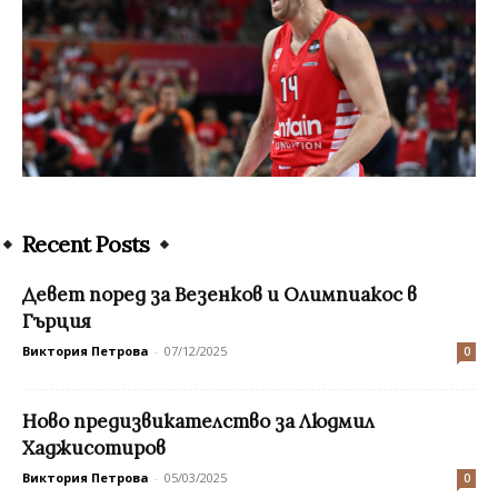
Recent Posts
Девет поред за Везенков и Олимпиакос в
Гърция
Виктория Петрова
-
07/12/2025
0
Ново предизвикателство за Людмил
Хаджисотиров
Виктория Петрова
-
05/03/2025
0