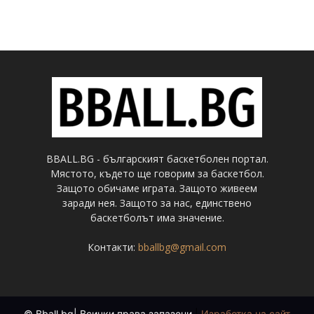
BBALL.BG - българският баскетболен портал.
Мястото, където ще говорим за баскетбол.
Защото обичаме играта. Защото живеем
заради нея. Защото за нас, единствено
баскетболът има значение.
Контакти:
bballbg@gmail.com
© Bball.bg| Всички права запазени
|
Изработка на сайт