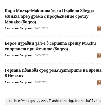
Коди Милър-Макинтайър и Цървена Звезда
минаха през драма с продължение срещу
Монако (видео)
Виктория Петрова
-
20/01/2026
0
Берое изравни за 1-1 в серията срещу Рилски
спортист при жените (видео)
Виктория Петрова
-
09/04/2025
0
Гергана Иванова сред реализаторите на Бреша
в Италия
Виктория Петрова
-
08/12/2024
0
<a href="https://www.flashscore.bg/basketball/" tar