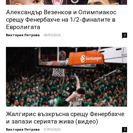
Александър Везенков и Олимпиакос
срещу Фенербахче на 1/2-финалите в
Евролигата
Виктория Петрова
-
08/05/2026
0
Жалгирис възкръсна срещу Фенербахче
и запази серията жива (видео)
Виктория Петрова
-
07/05/2026
0