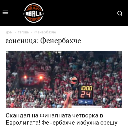
дом
тагове
Фенербахче
гоненица: Фенербахче
Скандал на Финалната четворка в
Евролигата! Фенербахче избухна срещу