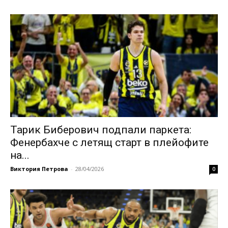
Тарик Биберович подпали паркета:
Фенербахче с летящ старт в плейофите
на...
Виктория Петрова
-
28/04/2026
0