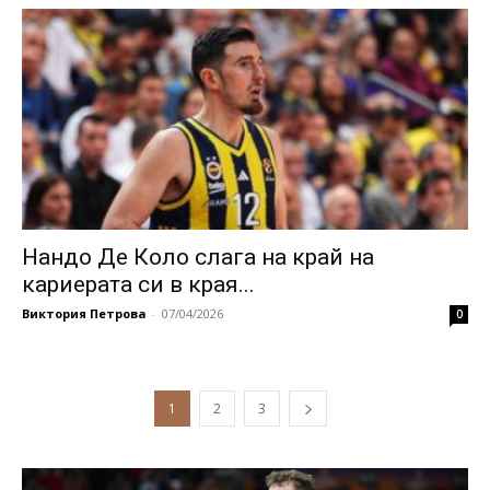
Нандо Де Коло слага на край на
кариерата си в края...
Виктория Петрова
-
07/04/2026
0
1
2
3