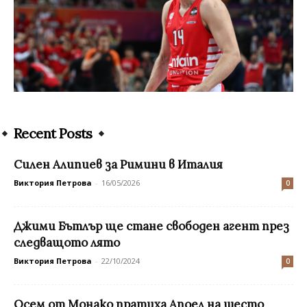
Recent Posts
Силен Алипиев за Римини в Италия
Виктория Петрова
-
16/05/2026
0
Джими Бътлър ще стане свободен агент през
следващото лято
Виктория Петрова
-
22/10/2024
0
Осем от Монако пратиха Апоел на шесто