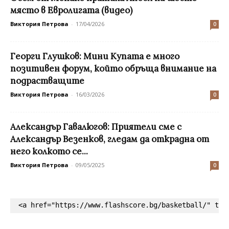
място в Евролигата (видео)
Виктория Петрова
-
17/04/2026
0
Георги Глушков: Мини Купата е много
позитивен форум, който обръща внимание на
подрастващите
Виктория Петрова
-
16/03/2026
0
Александър Гавалюгов: Приятели сме с
Александър Везенков, гледам да открадна от
него колкото се...
Виктория Петрова
-
09/05/2025
0
<a href="https://www.flashscore.bg/basketball/" tar