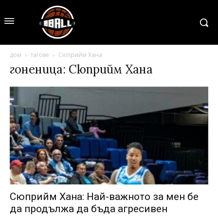
дом
тагове
Сюприйм Хана
гоненица: Сюприйм Хана
Сюприйм Хана: Най-важното за мен бе
да продължа да бъда агресивен