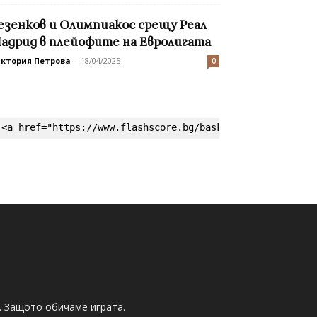
езенков и Олимпиакос срещу Реал
адрид в плейофите на Евролигата
иктория Петрова
-
18/04/2025
0
<a href="https://www.flashscore.bg/basketball/" target=
. Защото обичаме играта.