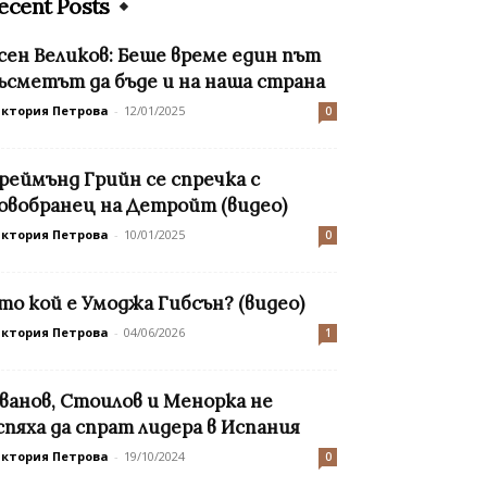
ecent Posts
сен Великов: Беше време един път
ъсметът да бъде и на наша страна
иктория Петрова
-
12/01/2025
0
реймънд Грийн се спречка с
овобранец на Детройт (видео)
иктория Петрова
-
10/01/2025
0
то кой е Умоджа Гибсън? (видео)
иктория Петрова
-
04/06/2026
1
ванов, Стоилов и Менорка не
спяха да спрат лидера в Испания
иктория Петрова
-
19/10/2024
0