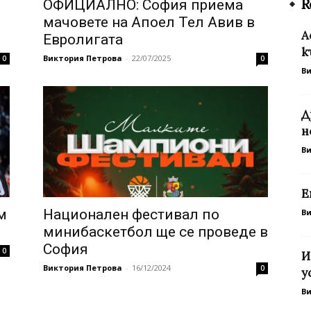
R
ОФИЦИАЛНО: София приема
мачовете на Апоел Тел Авив в
А
Евролигата
к
Виктория Петрова
-
22/07/2025
0
0
В
Д
н
В
Е
м
Национален фестивал по
В
минибаскетбол ще се проведе в
София
0
И
Виктория Петрова
-
16/12/2024
0
у
В