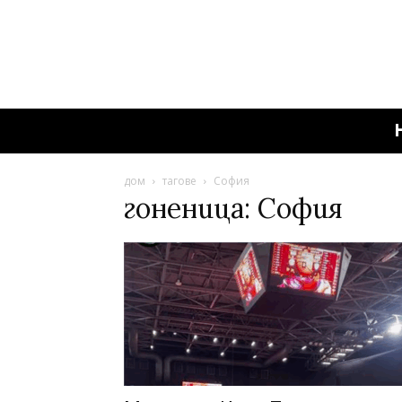
дом
тагове
София
гоненица: София