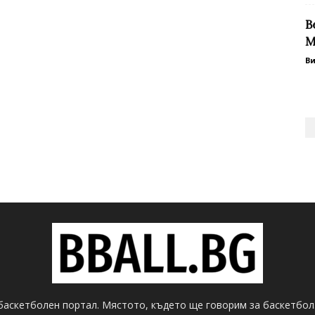
В
М
В
баскетболен портал. Мястото, където ще говорим за баскетбол