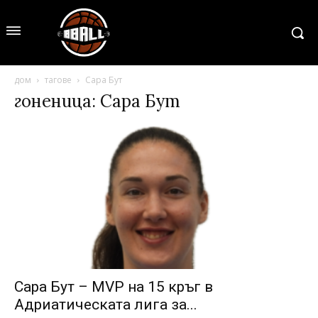
дом
тагове
Сара Бут
гоненица: Сара Бут
Сара Бут – MVP на 15 кръг в
Адриатическата лига за...