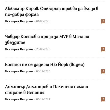
Любомир Киров: Oтборът трябва да влиза в
по-добра форма
Виктория Петрова
-
01/03/2025
0
Чавдар Костов с приза за MVP в Мача на
звездите
Виктория Петрова
-
23/03/2025
0
Бостън не се даде на Ню Йорк (видео)
Виктория Петрова
-
03/12/2025
0
Димитър Димитров и Паленсия нямат
спиране в Испания
Виктория Петрова
-
06/12/2024
0