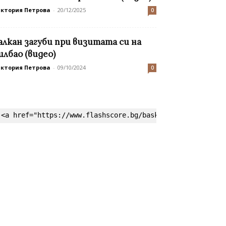
иктория Петрова
-
20/12/2025
0
алкан загуби при визитата си на
илбао (видео)
иктория Петрова
-
09/10/2024
0
<a href="https://www.flashscore.bg/basketball/" target=