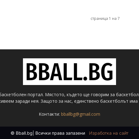
страница 1 на 7
баскетболен портал. Мястото, където ще говорим за баскетбол
ивеем заради нея. Защото за нас, единствено баскетболът има 
Контакти:
bballbg@gmail.com
© Bball.bg| Всички права запазени
|
Изработка на сайт