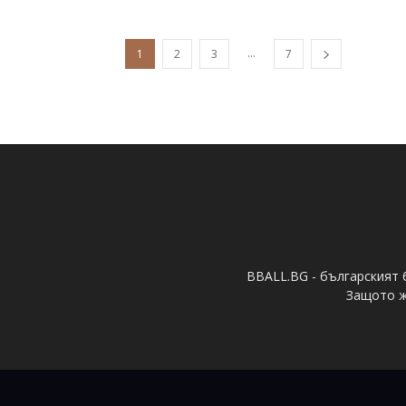
...
1
2
3
7
BBALL.BG - българският 
Защото ж