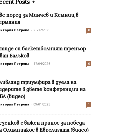
ecent Posts
ве поред за Минчев и Кемниц в
ермания
иктория Петрова
-
26/12/2025
0
тиде си баскетболният треньор
ван Балъков
иктория Петрова
-
17/04/2026
0
ливланд триумфира в дуела на
идерите в двете конференции на
БА (видео)
иктория Петрова
-
09/01/2025
1
езенков с важен принос за победа
а Олимпиакос в Евролигата (видео)