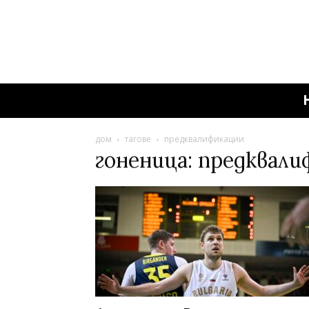
дом
тагове
предквалификации
гоненица: предквал