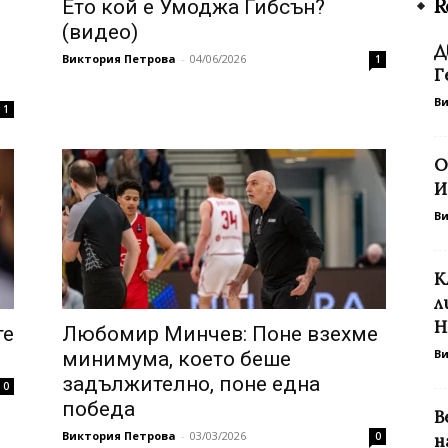
R
Ето кой е Умоджа Гибсън?
(видео)
Д
Виктория Петрова
-
04/06/2026
1
Г
В
1
О
И
В
К
л
Н
те
Любомир Минчев: Поне взехме
В
минимума, което беше
задължително, поне една
0
победа
В
Виктория Петрова
-
03/03/2026
0
н