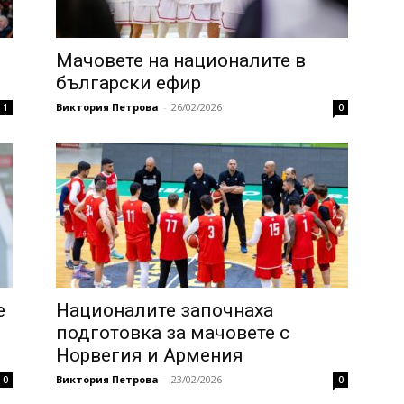
Мачовете на националите в
български ефир
Виктория Петрова
-
26/02/2026
1
0
е
Националите започнаха
подготовка за мачовете с
Норвегия и Армения
Виктория Петрова
-
23/02/2026
0
0