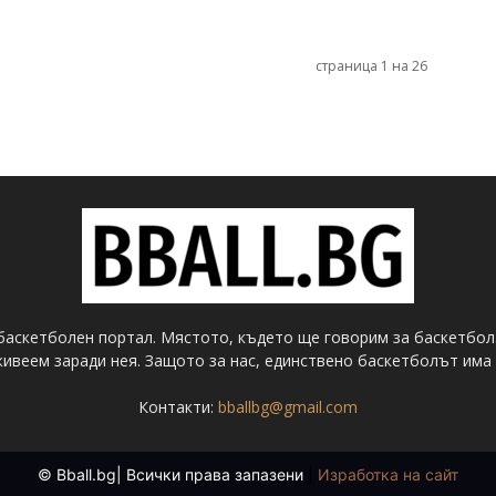
страница 1 на 26
баскетболен портал. Мястото, където ще говорим за баскетбол
ивеем заради нея. Защото за нас, единствено баскетболът има 
Контакти:
bballbg@gmail.com
© Bball.bg| Всички права запазени
|
Изработка на сайт