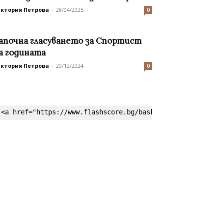
иктория Петрова
-
28/04/2025
0
апочна гласуването за Спортист
а годината
иктория Петрова
-
20/12/2024
0
<a href="https://www.flashscore.bg/basketball/" target=