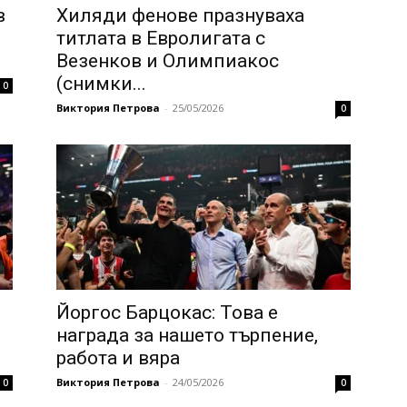
в
Хиляди фенове празнуваха
титлата в Евролигата с
Везенков и Олимпиакос
(снимки...
0
Виктория Петрова
-
25/05/2026
0
Йоргос Барцокас: Това е
награда за нашето търпение,
работа и вяра
Виктория Петрова
-
24/05/2026
0
0