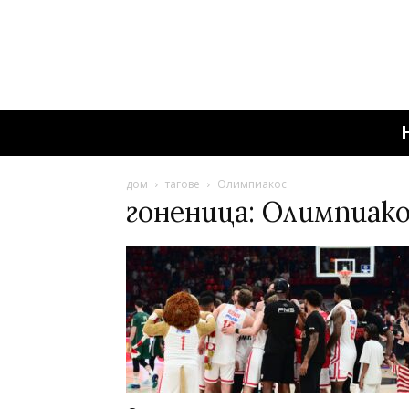
дом
тагове
Олимпиакос
гоненица: Олимпиак