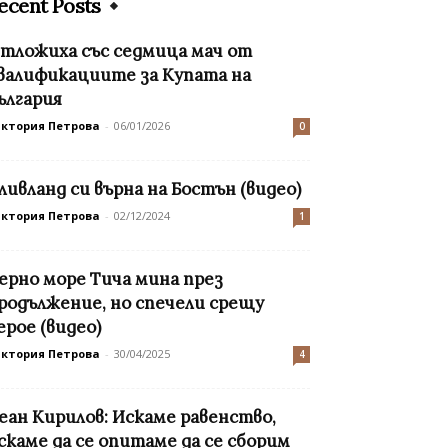
ecent Posts
тложиха със седмица мач от
валификациите за Купата на
ългария
иктория Петрова
-
06/01/2026
0
ливланд си върна на Бостън (видео)
иктория Петрова
-
02/12/2024
1
ерно море Тича мина през
родължение, но спечели срещу
ерое (видео)
иктория Петрова
-
30/04/2025
4
еан Кирилов: Искаме равенство,
скаме да се опитаме да се сборим