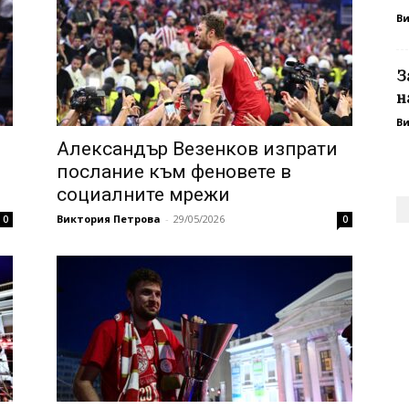
В
З
н
В
Александър Везенков изпрати
послание към феновете в
социалните мрежи
Виктория Петрова
-
29/05/2026
0
0