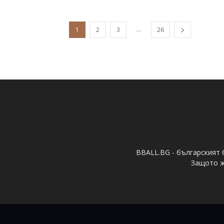
...
1
2
3
26
BBALL.BG - българският 
Защото ж