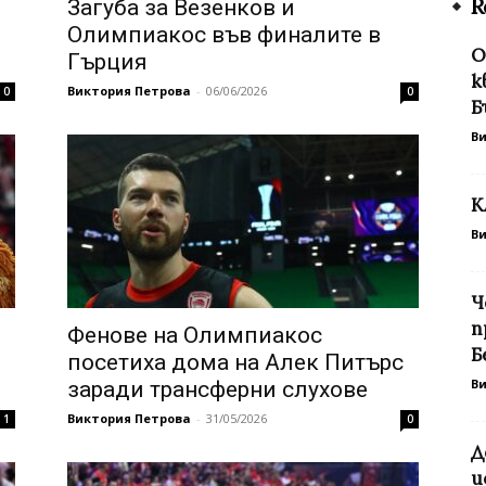
R
Загуба за Везенков и
Олимпиакос във финалите в
О
Гърция
к
Виктория Петрова
-
06/06/2026
0
0
Б
В
К
В
Ч
п
Фенове на Олимпиакос
Б
посетиха дома на Алек Питърс
В
заради трансферни слухове
Виктория Петрова
-
31/05/2026
1
0
Д
и