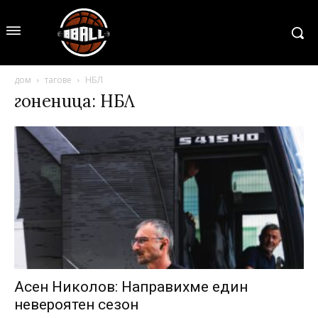
дом
тагове
НБЛ
гоненица: НБЛ
Асен Николов: Направихме един
невероятен сезон