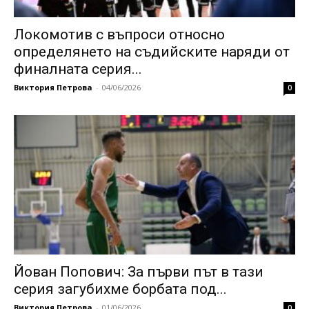
Локомотив с въпроси относно
определянето на съдийските наряди от
финалната серия...
Виктория Петрова
-
04/06/2026
0
Йован Попович: За първи път в тази
серия загубихме борбата под...
Виктория Петрова
-
01/06/2026
0