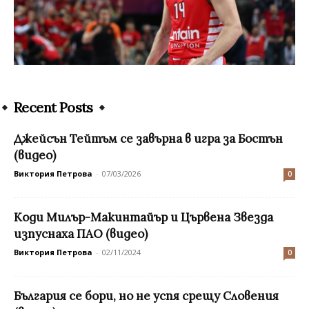
Recent Posts
Джейсън Тейтъм се завърна в игра за Бостън
(видео)
Виктория Петрова
-
07/03/2026
0
Коди Милър-Макинтайър и Цървена Звезда
изпуснаха ПАО (видео)
Виктория Петрова
-
02/11/2024
0
България се бори, но не успя срещу Словения