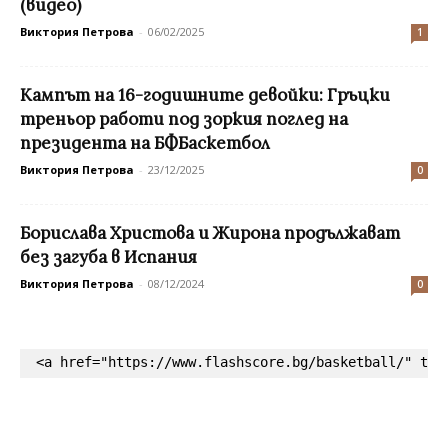
(видео)
Виктория Петрова
-
06/02/2025
1
Кампът на 16-годишните девойки: Гръцки
треньор работи под зоркия поглед на
президента на БФБаскетбол
Виктория Петрова
-
23/12/2025
0
Борислава Христова и Жирона продължават
без загуба в Испания
Виктория Петрова
-
08/12/2024
0
<a href="https://www.flashscore.bg/basketball/" tar