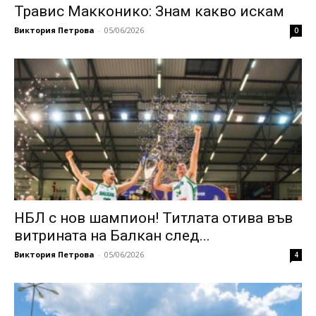
Травис Макконико: Знам какво искам
Виктория Петрова
-
05/06/2026
0
НБЛ с нов шампион! Титлата отива във
витрината на Балкан след...
Виктория Петрова
-
05/06/2026
4