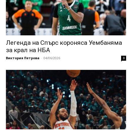
Легенда на Спърс короняса Уембаняма
за крал на НБА
Виктория Петрова
-
04/06/2026
0