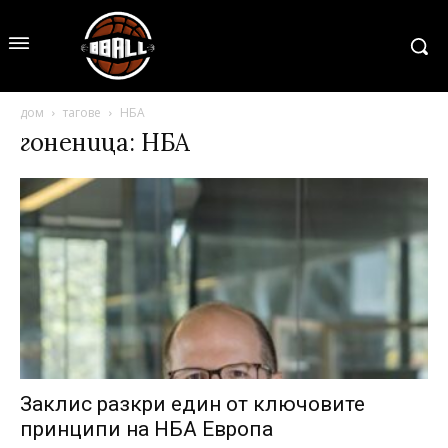
дом
тагове
НБА
гоненица: НБА
Заклис разкри един от ключовите
принципи на НБА Европа