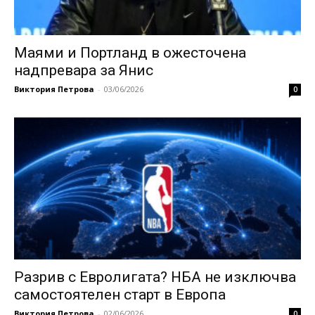
Маями и Портланд в ожесточена
надпревара за Янис
Виктория Петрова
-
03/06/2026
0
Разрив с Евролигата? НБА не изключва
самостоятелен старт в Европа
Виктория Петрова
-
02/06/2026
0