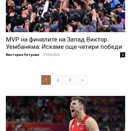
MVP на финалите на Запад Виктор
Уембаняма: Искаме още четири победи
Виктория Петрова
-
31/05/2026
0
1
2
3