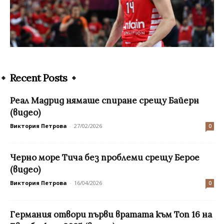
Recent Posts
Реал Мадрид нямаше спиране срещу Байерн
(видео)
Виктория Петрова
-
27/02/2026
0
Черно море Тича без проблеми срещу Берое
(видео)
Виктория Петрова
-
16/04/2026
0
Германия отвори първи вратата към Топ 16 на