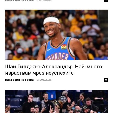
Шай Гилджъс-Александър: Най-много
израствам чрез неуспехите
Виктория Петрова
-
31/05/2026
0