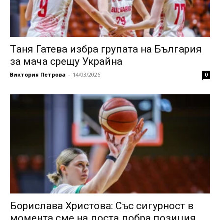
Таня Гатева избра групата на България
за мача срещу Украйна
Виктория Петрова
-
14/03/2026
0
Борислава Христова: Със сигурност в
момента сме на доста добра позиция