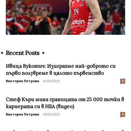
Recent Posts
Ивица Вукотич: Изиграхме най-доброто си
първо полувреме в цялото първенство
Виктория Петрова
-
02/05/2025
0
Стеф Къри мина границата от 25 000 точки в
кариерата си в НБА (видео)
Виктория Петрова
-
09/03/2025
0