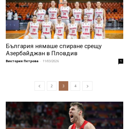
България нямаше спиране срещу
Азербайджан в Пловдив
Виктория Петрова
-
11/03/2026
1
2
3
4