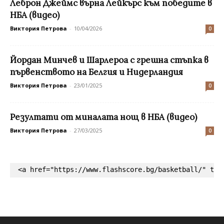
Леброн Джеймс върна Лейкърс към победите в
НБА (видео)
Виктория Петрова
-
10/04/2026
0
Йордан Минчев и Шарлероа с грешна стъпка в
първенството на Белгия и Нидерландия
Виктория Петрова
-
23/01/2025
0
Резултати от миналата нощ в НБА (видео)
Виктория Петрова
-
27/03/2025
0
<a href="https://www.flashscore.bg/basketball/" tar