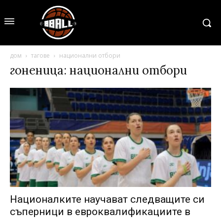
дом
тагове
национални отбори
гоненица: национални отбори
Националките научават следващите си
съперници в евроквалификациите в