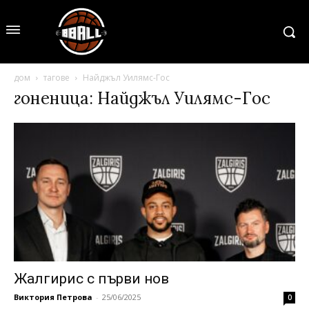
дом
тагове
Найджъл Уилямс-Гос
гоненица: Найджъл Уилямс-Гос
Жалгирис с първи нов
Виктория Петрова
-
25/06/2025
0