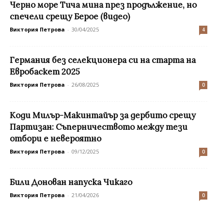
Черно море Тича мина през продължение, но
спечели срещу Берое (видео)
Виктория Петрова
-
30/04/2025
4
Германия без селекционера си на старта на
Евробаскет 2025
Виктория Петрова
-
26/08/2025
0
Коди Милър-Макинтайър за дербито срещу
Партизан: Съперничеството между тези
отбори е невероятно
Виктория Петрова
-
09/12/2025
0
Били Донован напуска Чикаго
Виктория Петрова
-
21/04/2026
0