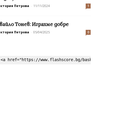
иктория Петрова
-
11/11/2024
1
вайло Тонев: Играхме добре
иктория Петрова
-
05/04/2025
0
<a href="https://www.flashscore.bg/basketball/" target=