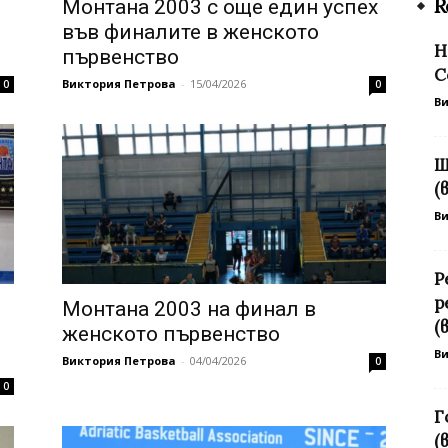
R
Монтана 2003 с още един успех
във финалите в женското
Н
първенство
С
Виктория Петрова
-
15/04/2026
0
0
В
Ш
(
В
Р
р
Монтана 2003 на финал в
(
женското първенство
В
Виктория Петрова
-
04/04/2026
0
0
Г
(