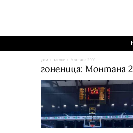
дом
тагове
Монтана 2003
гоненица: Монтана 