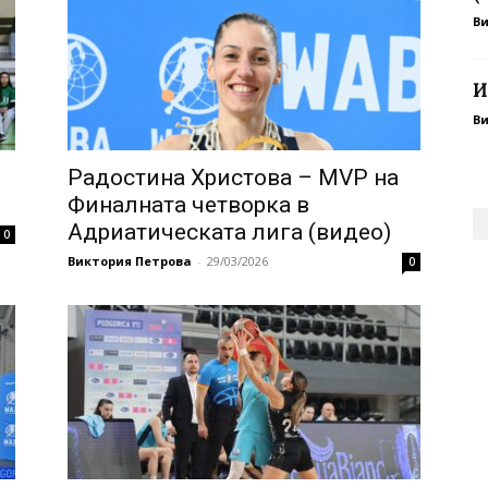
В
И
В
Радостина Христова – MVP на
Финалната четворка в
Адриатическата лига (видео)
0
Виктория Петрова
-
29/03/2026
0