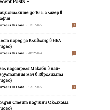
ecent Posts
ационалките до 16 г. с лагер в
офия
иктория Петрова
-
31/01/2025
0
ест поред за Кливланд в НБА
видео)
иктория Петрова
-
28/12/2024
1
еал надстреля Макаби в най-
езултатния мач в Евролигата
видео)
иктория Петрова
-
15/01/2025
0
олдън Стейт подчини Оклахома
видео)