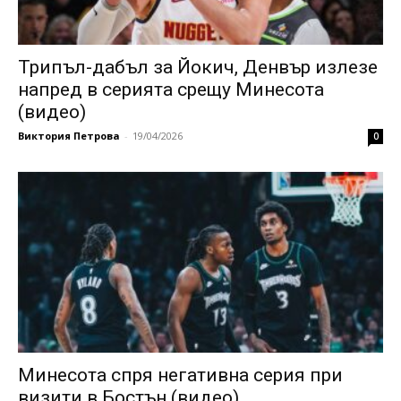
Трипъл-дабъл за Йокич, Денвър излезе
напред в серията срещу Минесота
(видео)
Виктория Петрова
-
19/04/2026
0
Минесота спря негативна серия при
визити в Бостън (видео)