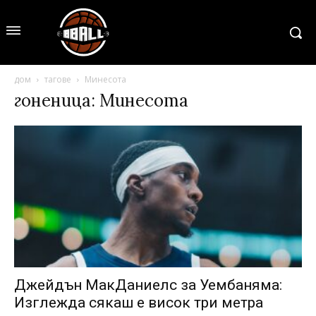
дом
тагове
Минесота
гоненица: Минесота
Джейдън МакДаниелс за Уембаняма:
Изглежда сякаш е висок три метра