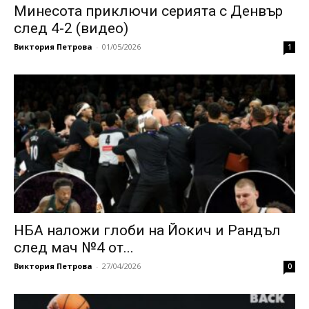
Минесота приключи серията с Денвър
след 4-2 (видео)
Виктория Петрова
-
01/05/2026
1
НБА наложи глоби на Йокич и Рандъл
след мач №4 от...
Виктория Петрова
-
27/04/2026
0