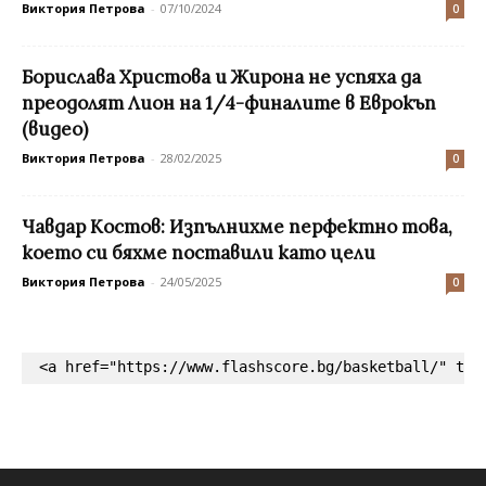
Виктория Петрова
-
07/10/2024
0
Борислава Христова и Жирона не успяха да
преодолят Лион на 1/4-финалите в Еврокъп
(видео)
Виктория Петрова
-
28/02/2025
0
Чавдар Костов: Изпълнихме перфектно това,
което си бяхме поставили като цели
Виктория Петрова
-
24/05/2025
0
<a href="https://www.flashscore.bg/basketball/" tar