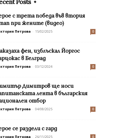
ecent Posts
ерое с трета победа във втория
тап при жените (видео)
иктория Петрова
-
15/02/2025
0
аказаха фен, изблъскал Йоргос
арцокас в Белград
иктория Петрова
-
03/12/2024
0
имитър Димитров ще носи
апитанската лента в българския
ационален отбор
иктория Петрова
-
04/08/2025
0
ерое се раздели с гард
иктория Петрова
-
26/11/2025
0