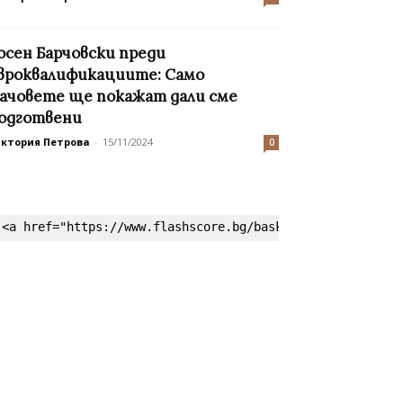
осен Барчовски преди
вроквалификациите: Само
ачовете ще покажат дали сме
одготвени
иктория Петрова
-
15/11/2024
0
<a href="https://www.flashscore.bg/basketball/" target=