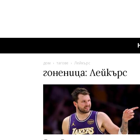
дом
тагове
Лейкърс
гоненица: Лейкърс