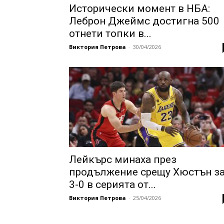
Исторически момент в НБА:
Леброн Джеймс достигна 500
отнети топки в...
Виктория Петрова
-
30/04/2026
Лейкърс минаха през
продължение срещу Хюстън з
3-0 в серията от...
Виктория Петрова
-
25/04/2026