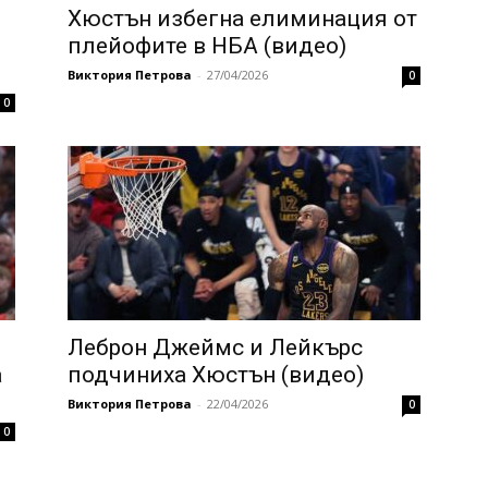
Хюстън избегна елиминация oт
плейофите в НБА (видео)
Виктория Петрова
-
27/04/2026
0
0
Леброн Джеймс и Лейкърс
а
подчиниха Хюстън (видео)
Виктория Петрова
-
22/04/2026
0
0