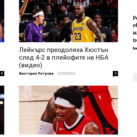
Р
е
м
п
В
Лейкърс преодоляха Хюстън
след 4-2 в плейофите на НБА
(видео)
Виктория Петрова
-
02/05/2026
0
0