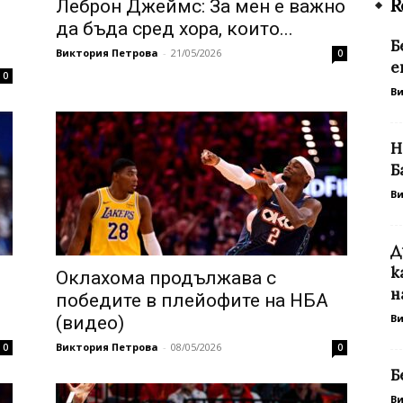
R
Леброн Джеймс: За мен е важно
да бъда сред хора, които...
Б
Виктория Петрова
-
21/05/2026
0
е
0
В
Н
Б
В
Д
к
Оклахома продължава с
н
победите в плейофите на НБА
В
(видео)
Виктория Петрова
-
08/05/2026
0
0
Б
В