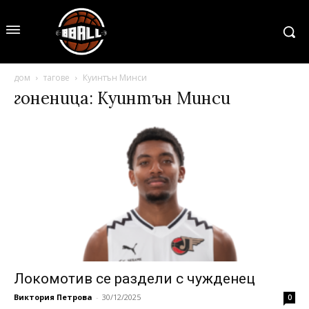
дом
тагове
Куинтън Минси
гоненица: Куинтън Минси
Локомотив се раздели с чужденец
Виктория Петрова
-
30/12/2025
0