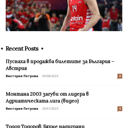
Recent Posts
Пуснаха в продажба билетите за България –
Австрия
Виктория Петрова
-
09/08/2025
0
Монтана 2003 загуби от лидера в
Адриатическата лига (видео)
Виктория Петрова
-
29/01/2025
0
Тодор Тодоров: Бяхме надиграни