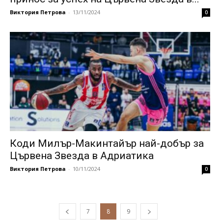
Виктория Петрова
-
13/11/2024
0
Коди Милър-Макинтайър най-добър за
Цървена Звезда в Адриатика
Виктория Петрова
-
10/11/2024
0
7
8
9