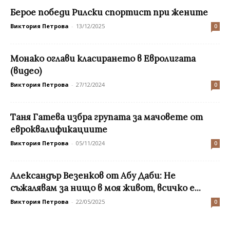
Берое победи Рилски спортист при жените
Виктория Петрова
-
13/12/2025
0
Монако оглави класирането в Евролигата
(видео)
Виктория Петрова
-
27/12/2024
0
Таня Гатева избра групата за мачовете от
евроквалификациите
Виктория Петрова
-
05/11/2024
0
Александър Везенков от Абу Даби: Не
съжалявам за нищо в моя живот, всичко е...
Виктория Петрова
-
22/05/2025
0