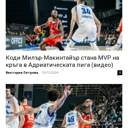
Коди Милър-Макинтайър стана MVP на
кръга в Адриатическата лига (видео)
Виктория Петрова
-
03/12/2024
0