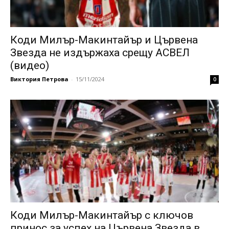
Коди Милър-Макинтайър и Цървена
Звезда не издържаха срещу АСВЕЛ
(видео)
Виктория Петрова
-
15/11/2024
0
Коди Милър-Макинтайър с ключов
принос за успех на Цървена Звезда в...