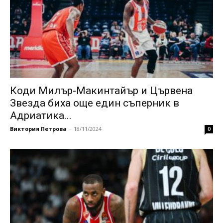
Коди Милър-Макинтайър и Цървена
Звезда биха още един съперник в
Адриатика...
Виктория Петрова
-
18/11/2024
0