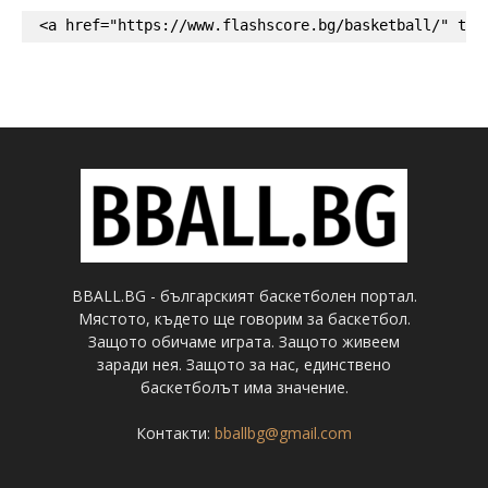
<a href="https://www.flashscore.bg/basketball/" tar
BBALL.BG - българският баскетболен портал.
Мястото, където ще говорим за баскетбол.
Защото обичаме играта. Защото живеем
заради нея. Защото за нас, единствено
баскетболът има значение.
Контакти:
bballbg@gmail.com