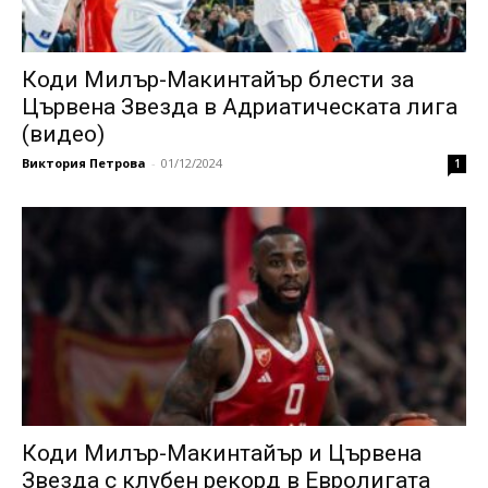
Коди Милър-Макинтайър блести за
Цървена Звезда в Адриатическата лига
(видео)
Виктория Петрова
-
01/12/2024
1
Коди Милър-Макинтайър и Цървена
Звезда с клубен рекорд в Евролигата