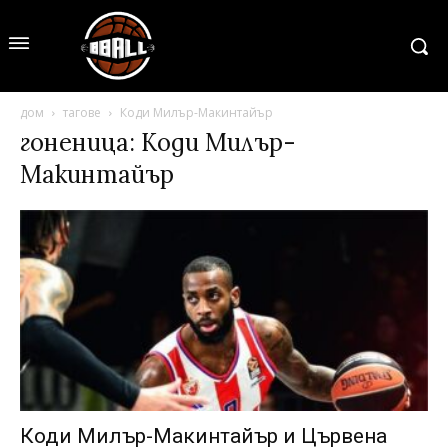
дом
тагове
Коди Милър-Макинтайър
гоненица: Коди Милър-
Макинтайър
Коди Милър-Макинтайър и Цървена