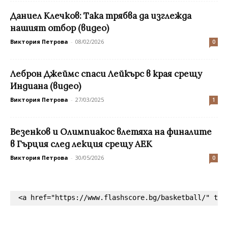
Даниел Клечков: Така трябва да изглежда
нашият отбор (видео)
Виктория Петрова
-
08/02/2026
0
Леброн Джеймс спаси Лейкърс в края срещу
Индиана (видео)
Виктория Петрова
-
27/03/2025
1
Везенков и Олимпиакос влетяха на финалите
в Гърция след лекция срещу АЕК
Виктория Петрова
-
30/05/2026
0
<a href="https://www.flashscore.bg/basketball/" tar