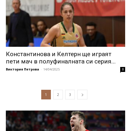
Константинова и Келтерн ще играят
пети мач в полуфиналната си серия...
Виктория Петрова
-
14/04/2025
0
1
2
3