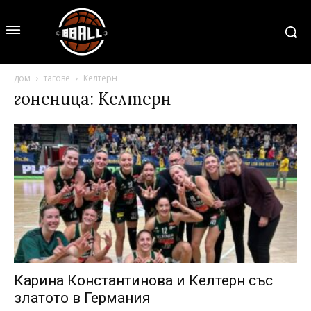
дом
тагове
Келтерн
гоненица: Келтерн
Карина Константинова и Келтерн със
златото в Германия