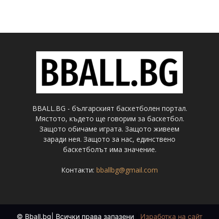
BBALL.BG - българският баскетболен портал.
Мястото, където ще говорим за баскетбол.
Защото обичаме играта. Защото живеем
заради нея. Защото за нас, единствено
баскетболът има значение.
Контакти:
bballbg@gmail.com
© Bball.bg| Всички права запазени
|
Изработка на сайт