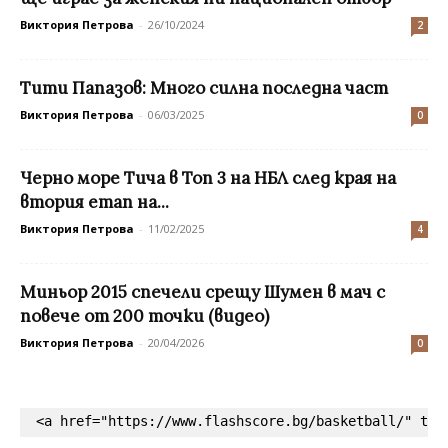
Виктория Петрова
-
26/10/2024
2
Tити Папазов: Много силна последна част
Виктория Петрова
-
06/03/2025
0
Черно море Тича в Топ 3 на НБЛ след края на
втория етап на...
Виктория Петрова
-
11/02/2025
4
Миньор 2015 спечели срещу Шумен в мач с
повече от 200 точки (видео)
Виктория Петрова
-
20/04/2026
0
<a href="https://www.flashscore.bg/basketball/" tar