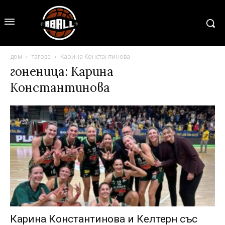
дом
тагове
Карина Константинова
гоненица: Карина
Константинова
Карина Константинова и Келтерн със