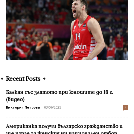
Recent Posts
Балкан със златото при юношите до 18 г.
(видео)
Виктория Петрова
-
03/06/2025
4
Американка получи българско гражданство и
ще играе за женския ни национален отбор