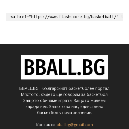
<a href="https://www.flashscore.bg/basketball/" tar
BBALL.BG - българският баскетболен портал.
Мястото, където ще говорим за баскетбол.
Защото обичаме играта. Защото живеем
заради нея. Защото за нас, единствено
баскетболът има значение.
Контакти:
bballbg@gmail.com