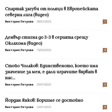
Спартак загуби от поляци в Европейската
северна лига (видео)
Виктория Петрова
-
08/01/2025
1
Денвър стигна до 3-3 в серията срещу
Оклахома (видео)
Виктория Петрова
-
16/05/2025
0
Стойо Чолаков: Единственото, което има
значение за мен, е дали играчите вярват в
нас...
Виктория Петрова
-
29/07/2025
0
Йордан Янков: Борихме се достойно
Виктория Петрова
-
26/01/2025
0