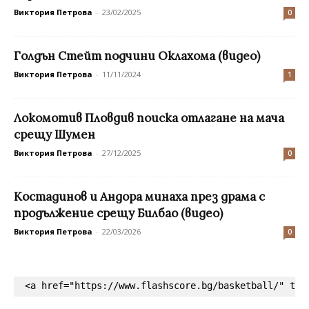
Виктория Петрова
-
23/02/2025
0
Голдън Стейт подчини Оклахома (видео)
Виктория Петрова
-
11/11/2024
1
Локомотив Пловдив поиска отлагане на мача
срещу Шумен
Виктория Петрова
-
27/12/2025
0
Костадинов и Андора минаха през драма с
продължение срещу Билбао (видео)
Виктория Петрова
-
22/03/2026
0
<a href="https://www.flashscore.bg/basketball/" tar