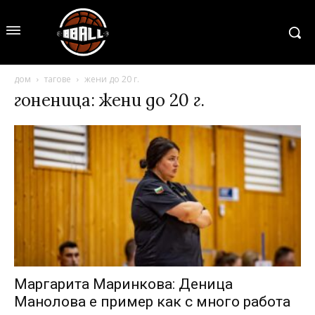
дом
тагове
жени до 20 г.
гоненица: жени до 20 г.
Маргарита Маринкова: Деница
Манолова е пример как с много работа