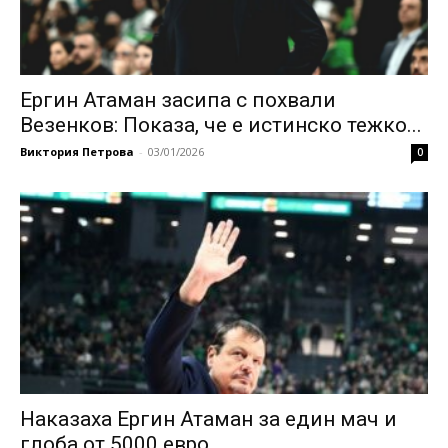
Ергин Атаман засипа с похвали
Везенков: Показа, че е истинско тежко...
Виктория Петрова
-
03/01/2026
0
Наказаха Ергин Атаман за един мач и
глоба от 5000 евро...