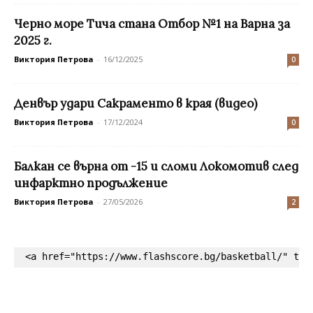
Черно море Тича стана Отбор №1 на Варна за
2025 г.
Виктория Петрова
-
16/12/2025
0
Денвър удари Сакраменто в края (видео)
Виктория Петрова
-
17/12/2024
0
Балкан се върна от -15 и сломи Локомотив след
инфарктно продължение
Виктория Петрова
-
27/05/2026
2
<a href="https://www.flashscore.bg/basketball/" tar