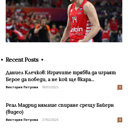
Recent Posts
Даниел Клечков: Играчите трябва да играят
Берое да победи, а не кой ще вкара...
Виктория Петрова
-
08/03/2025
0
Реал Мадрид нямаше спиране срещу Байерн
(видео)
Виктория Петрова
-
27/02/2026
0