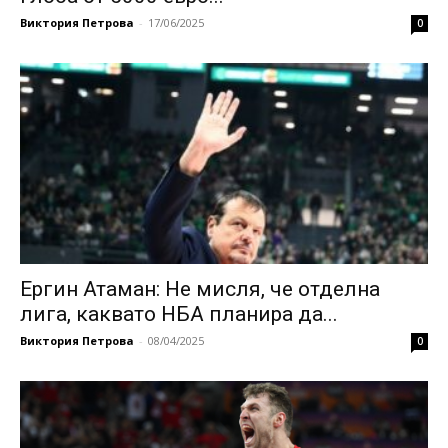
Виктория Петрова
-
17/06/2025
0
Eргин Атаман: Не мисля, че отделна
лига, каквато НБА планира да...
Виктория Петрова
-
08/04/2025
0