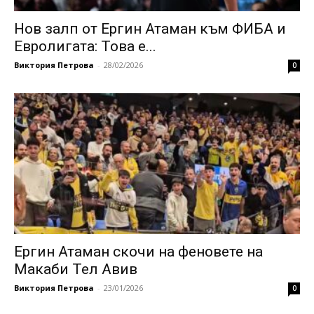
Нов залп от Ергин Атаман към ФИБА и
Евролигата: Това е...
Виктория Петрова
-
28/02/2026
0
Ергин Атаман скочи на феновете на
Макаби Тел Авив
Виктория Петрова
-
23/01/2026
0