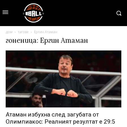
дом
тагове
Ергин Атаман
гоненица: Ергин Атаман
Атаман избухна след загубата от
Олимпиакос: Реалният резултат е 29:5