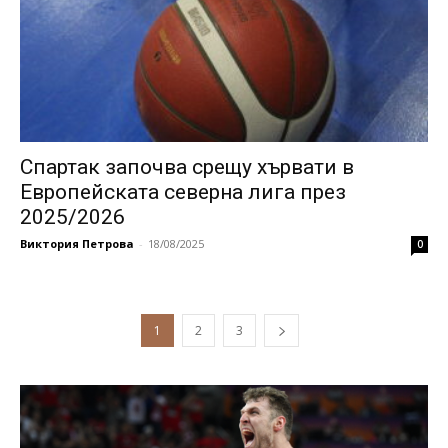
Спартак започва срещу хървати в
Европейската северна лига през
2025/2026
Виктория Петрова
-
18/08/2025
0
1
2
3