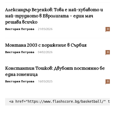
Александър Везенков: Това е най-хубавото и
най-трудното в Евролигата – един мач
решава всичко
Виктория Петрова
-
21/05/2026
0
Mонтана 2003 с поражение в Сърбия
Виктория Петрова
-
04/02/2026
0
Константин Тошков: Двубоят постоянно бе
една гоненица
Виктория Петрова
-
16/05/2025
0
<a href="https://www.flashscore.bg/basketball/" tar