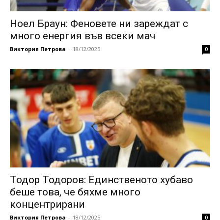
Ноел Браун: Феновете ни зареждат с
много енергия във всеки мач
Виктория Петрова
-
18/12/2025
0
Тодор Тодоров: Единственото хубаво
беше това, че бяхме много
концентрирани
Виктория Петрова
-
18/12/2025
0