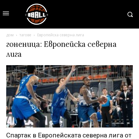
дом
тагове
Европейска северна лига
гоненица: Европейска северна
лига
Спартак в Европейската северна лига от