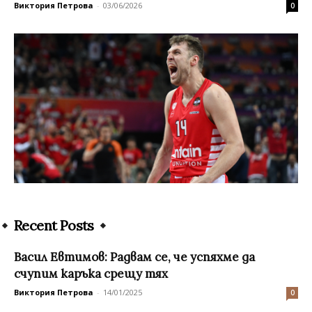
Виктория Петрова
-
03/06/2026
0
Recent Posts
Васил Евтимов: Радвам се, че успяхме да
счупим каръка срещу тях
Виктория Петрова
-
14/01/2025
0