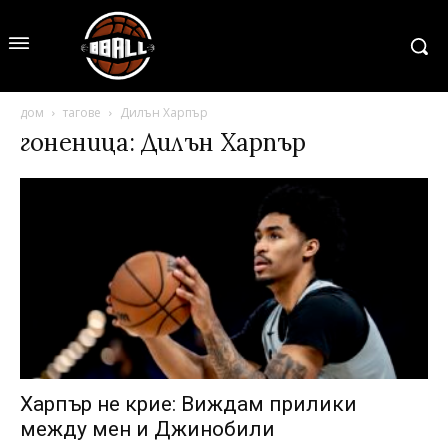
дом
тагове
Дилън Харпър
гоненица: Дилън Харпър
Харпър не крие: Виждам прилики
между мен и Джинобили