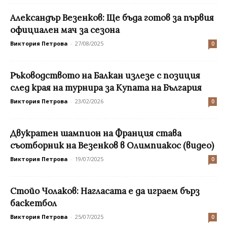
Александър Везенков: Ще бъда готов за първия
официален мач за сезона
Виктория Петрова
-
27/08/2025
0
Ръководството на Балкан излезе с позиция
след края на турнира за Купата на България
Виктория Петрова
-
23/02/2026
0
Двукратен шампион на Франция става
съотборник на Везенков в Олимпиакос (видео)
Виктория Петрова
-
19/07/2025
0
Стойо Чолаков: Нагласата е да играем бърз
баскетбол
Виктория Петрова
-
25/07/2025
0