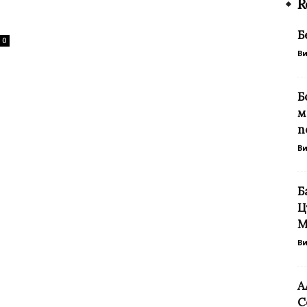
R
Б
0
В
Б
м
п
В
Б
Ц
М
В
А
С