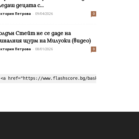
ледаш децата с...
иктория Петрова
-
09/04/2026
0
олдън Стейт не се даде на
иналния щурм на Милуоки (видео)
иктория Петрова
-
08/01/2026
0
<a href="https://www.flashscore.bg/basketball/" target=