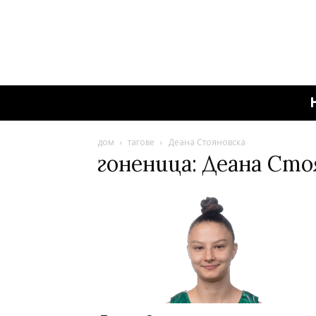
дом
тагове
Деана Стояновска
гоненица: Деана Сто