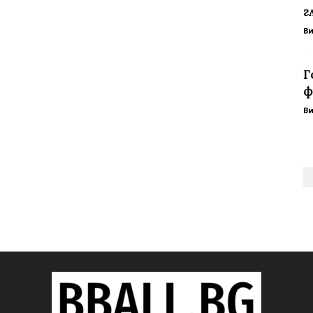
г
В
Г
ф
В