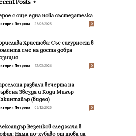
ecent Posts
ерое с още една нова състезателка
иктория Петрова
-
26/06/2025
0
орислава Христова: Със сигурност в
омента сме на доста добра
озиция
иктория Петрова
-
12/03/2026
0
арселона развали вечерта на
ървена Звезда и Коди Милър-
акинтайър (видео)
иктория Петрова
-
06/12/2025
0
лександър Везенков след мача в
офия: Няма по-хубаво от това да