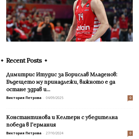
Recent Posts
Димитрис Итудис за Борислав Младенов:
Бъдещето му принадлежи, важното е да
остане здрав и...
Виктория Петрова
-
04/09/2025
0
Константинова и Келтерн с убедителна
победа в Германия
Виктория Петрова
-
27/10/2024
0