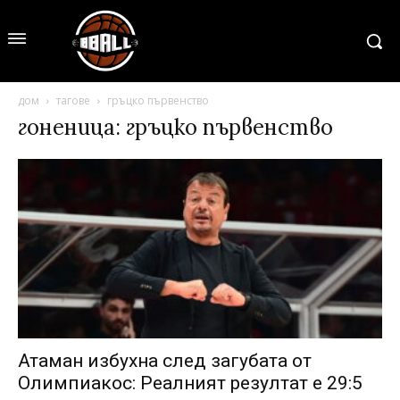
дом
тагове
гръцко първенство
гоненица: гръцко първенство
Атаман избухна след загубата от
Олимпиакос: Реалният резултат е 29:5