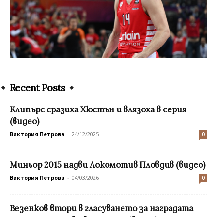
Recent Posts
Клипърс сразиха Хюстън и влязоха в серия
(видео)
Виктория Петрова
-
24/12/2025
0
Миньор 2015 надви Локомотив Пловдив (видео)
Виктория Петрова
-
04/03/2026
0
Везенков втори в гласуването за наградата