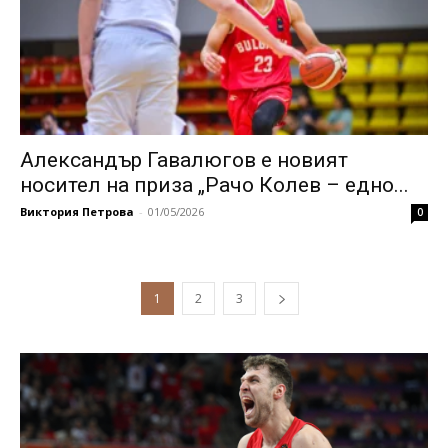
Александър Гавалюгов е новият
носител на приза „Рачо Колев – едно...
Виктория Петрова
-
01/05/2026
0
1
2
3