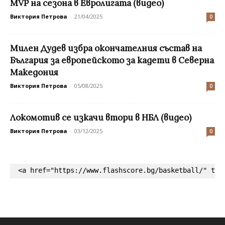
MVP на сезона в Евролигата (видео)
Виктория Петрова
-
21/04/2025
0
Милен Дудев избра окончателния състав на
България за европейското за кадети в Северна
Македония
Виктория Петрова
-
05/08/2025
0
Локомотив се изкачи втори в НБЛ (видео)
Виктория Петрова
-
03/12/2025
0
<a href="https://www.flashscore.bg/basketball/" tar