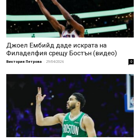
Джоел Ембийд даде искрата на
Филаделфия срещу Бостън (видео)
Виктория Петрова
-
29/04/2026
0