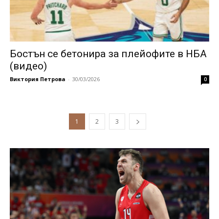
Бостън се бетонира за плейофите в НБА
(видео)
Виктория Петрова
-
30/03/2026
0
1
2
3