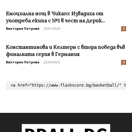
Емоциална нощ в Чикаго: Извадиха от
употреба екипа с №1 в чест на Дерик...
Виктория Петрова
-
25/01/2026
0
Константинова и Келтерн с втора победа във
финалната серия в Германия
Виктория Петрова
-
22/04/2025
0
<a href="https://www.flashscore.bg/basketball/" tar