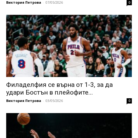
Виктория Петрова
-
07/05/2026
0
Филаделфия се върна от 1-3, за да
удари Бостън в плейофите...
Виктория Петрова
-
03/05/2026
0