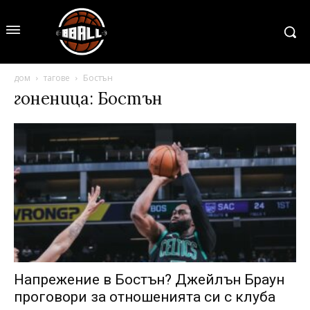
дом
тагове
Бостън
гоненица: Бостън
Напрежение в Бостън? Джейлън Браун
проговори за отношенията си с клуба