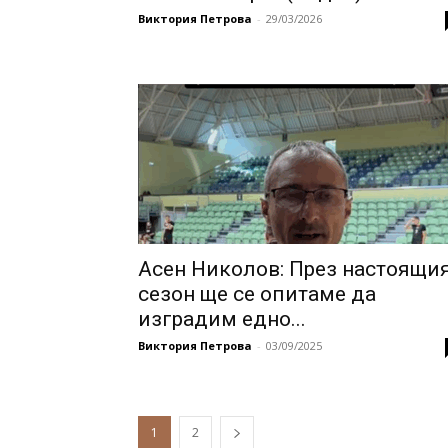
Виктория Петрова
-
29/03/2026
Aсен Николов: През настоящи
сезон ще се опитаме да
изградим едно...
Виктория Петрова
-
03/09/2025
1
2