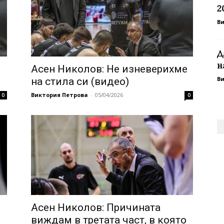
20
В
Д
н
Асен Николов: Не изневерихме
В
на стила си (видео)
Виктория Петрова
-
05/04/2026
0
0
Асен Николов: Причината
виждам в третата част, в която