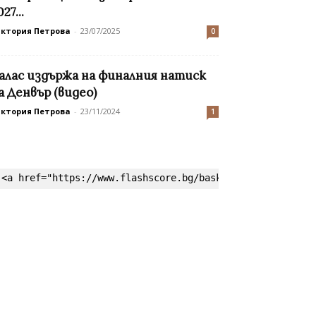
27...
иктория Петрова
-
23/07/2025
0
алас издържа на финалния натиск
а Денвър (видео)
иктория Петрова
-
23/11/2024
1
<a href="https://www.flashscore.bg/basketball/" target=