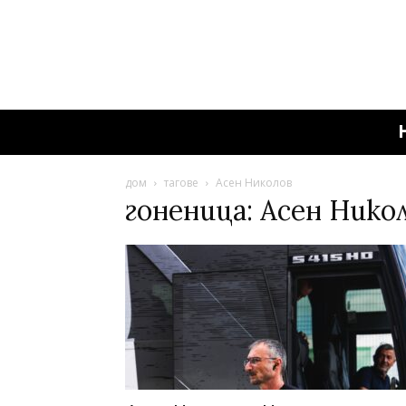
дом
тагове
Асен Николов
гоненица: Асен Нико