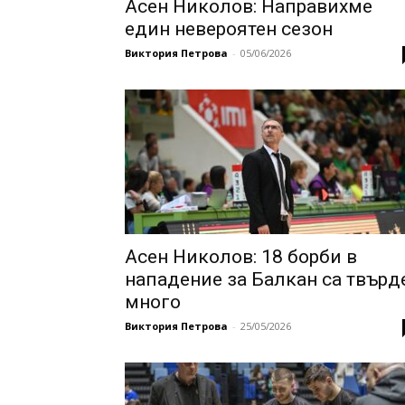
Асен Николов: Направихме
един невероятен сезон
Виктория Петрова
-
05/06/2026
Aсен Николов: 18 борби в
нападение за Балкан са твърд
много
Виктория Петрова
-
25/05/2026