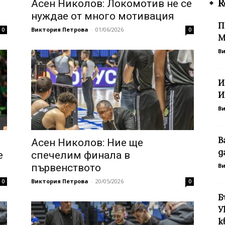
R
Асен Николов: Локомотив не се
нуждае от много мотивация
П
Виктория Петрова
-
01/06/2026
0
0
М
В
И
И
В
В
Асен Николов: Ние ще
д
е
спечелим финала в
първенството
В
Виктория Петрова
-
20/05/2026
0
0
Б
У
к