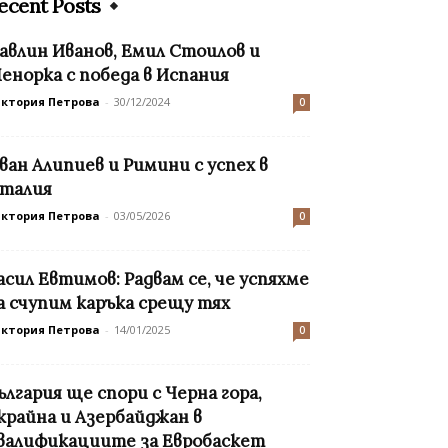
ecent Posts
авлин Иванов, Емил Стоилов и
енорка с победа в Испания
иктория Петрова
-
30/12/2024
0
ван Алипиев и Римини с успех в
талия
иктория Петрова
-
03/05/2026
0
асил Евтимов: Радвам се, че успяхме
а счупим каръка срещу тях
иктория Петрова
-
14/01/2025
0
ългария ще спори с Черна гора,
крайна и Азербайджан в
валификациите за Евробаскет