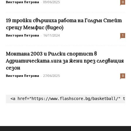
Виктория Петрова
-
09/06/2025
0
19 тройки свършиха работа на Голдън Стейт
срещу Мемфис (видео)
Виктория Петрова
-
16/11/2024
1
Монтана 2003 и Рилски спортист в
Адриатическата лига за жени през следващия
сезон
Виктория Петрова
-
27/06/2025
0
<a href="https://www.flashscore.bg/basketball/" tar