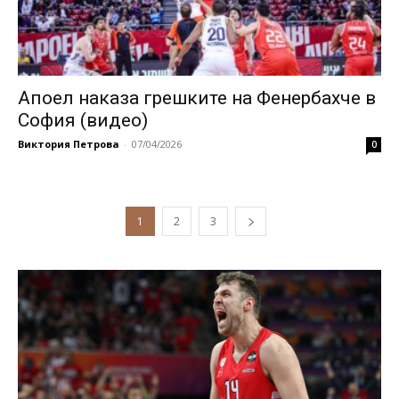
Апоел наказа грешките на Фенербахче в
София (видео)
Виктория Петрова
-
07/04/2026
0
1
2
3