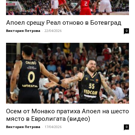
Aпоел срещу Реал отново в Ботевград
Виктория Петрова
-
22/04/2026
0
Осем от Монако пратиха Апоел на шесто
място в Евролигата (видео)
Виктория Петрова
-
17/04/2026
0