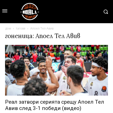
дом
тагове
Апоел Тел Авив
гоненица: Апоел Тел Авив
Реал затвори серията срещу Апоел Тел
Авив след 3-1 победи (видео)