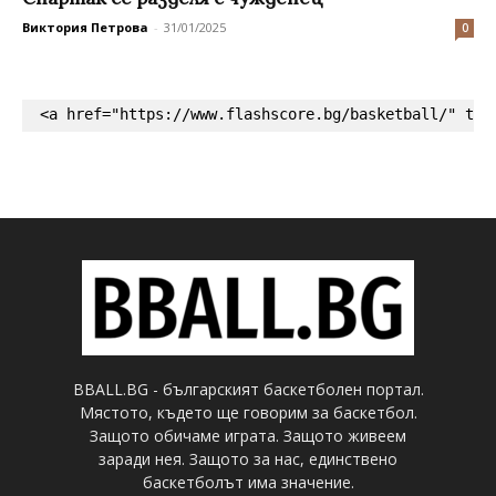
Виктория Петрова
-
31/01/2025
0
<a href="https://www.flashscore.bg/basketball/" tar
BBALL.BG - българският баскетболен портал.
Мястото, където ще говорим за баскетбол.
Защото обичаме играта. Защото живеем
заради нея. Защото за нас, единствено
баскетболът има значение.