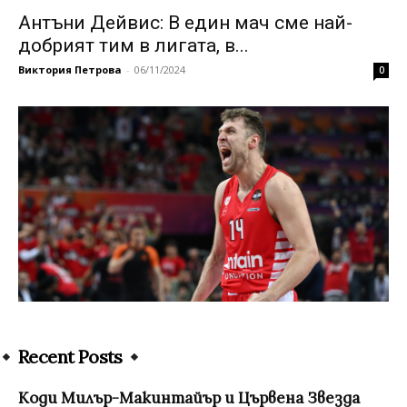
Антъни Дейвис: В един мач сме най-
добрият тим в лигата, в...
Виктория Петрова
-
06/11/2024
0
Recent Posts
Коди Милър-Макинтайър и Цървена Звезда