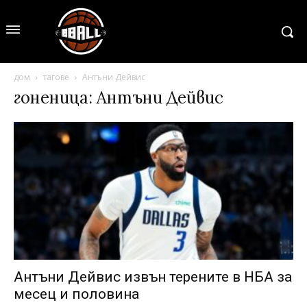
дом
тагове
Антъни Дейвис
гоненица: Антъни Дейвис
Антъни Дейвис извън терените в НБА за
месец и половина