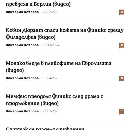
превзеха и Берлин (видео)
Виктория Петрова
-
07/02/2025
0
Кевин Дюрант спаси кожата на Финикс срещу
Филаделфия (видео)
Виктория Петрова
-
05/11/2024
0
Монако влезе в плейофите на Евролигата
(видео)
Виктория Петрова
-
10/04/2025
0
Мемфис преодоля Финикс след драма с
продължение (видео)
Виктория Петрова
-
26/02/2025
1
Спартак се разделя с чужденец