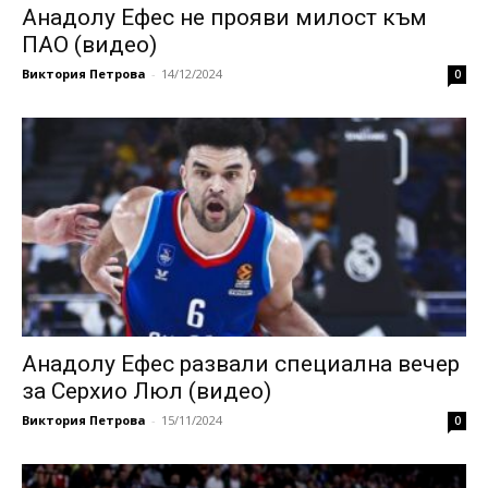
Анадолу Ефес не прояви милост към
ПАО (видео)
Виктория Петрова
-
14/12/2024
0
Анадолу Ефес развали специална вечер
за Серхио Люл (видео)
Виктория Петрова
-
15/11/2024
0