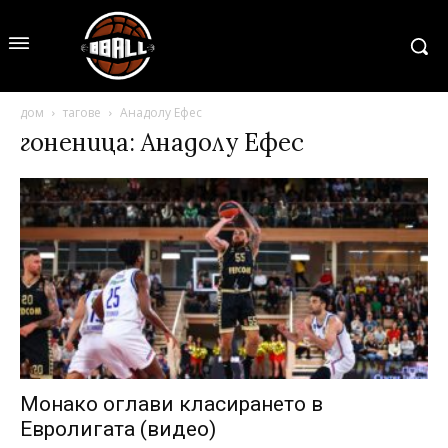
дом
тагове
Анадолу Ефес
гоненица: Анадолу Ефес
Монако оглави класирането в
Евролигата (видео)