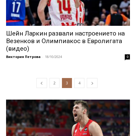
Шейн Ларкин развали настроението на
Везенков и Олимпиакос в Евролигата
(видео)
Виктория Петрова
-
18/10/2024
0
2
3
4