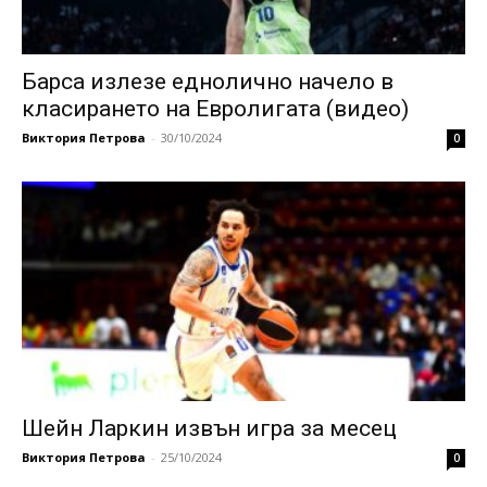
Барса излезе еднолично начело в
класирането на Евролигата (видео)
Виктория Петрова
-
30/10/2024
0
Шейн Ларкин извън игра за месец
Виктория Петрова
-
25/10/2024
0