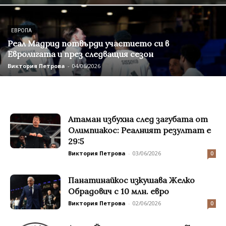
ЕВРОПА
Реал Мадрид потвърди участието си в
Евролигата и през следващия сезон
Виктория Петрова
-
04/06/2026
Атаман избухна след загубата от
Олимпиакос: Реалният резултат е
29:5
Виктория Петрова
-
03/06/2026
0
Панатинайкос изкушава Желко
Обрадович с 10 млн. евро
Виктория Петрова
-
02/06/2026
0