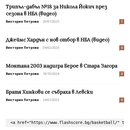
Трипъл-дабъл №18 за Никола Йокич през
сезона в НБА (видео)
Виктория Петрова
-
20/01/2025
1
Джеймс Хардън с нов отбор в НБА (видео)
Виктория Петрова
-
04/02/2026
0
Монтана 2003 надигра Берое в Стара Загора
Виктория Петрова
-
18/10/2024
0
Братя Хинкови се събраха в Левски
Виктория Петрова
-
24/01/2025
0
<a href="https://www.flashscore.bg/basketball/" tar