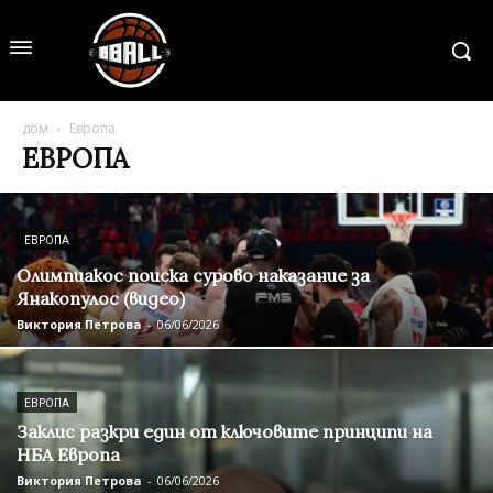
дом
Европа
ЕВРОПА
ЕВРОПА
Олимпиакос поиска сурово наказание за
Янакопулос (видео)
Виктория Петрова
-
06/06/2026
ЕВРОПА
Заклис разкри един от ключовите принципи на
НБА Европа
Виктория Петрова
-
06/06/2026