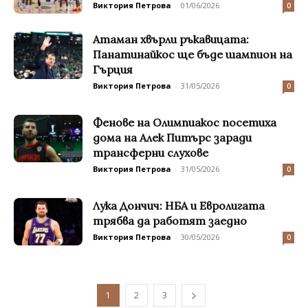
Виктория Петрова
-
01/06/2026
0
Атаман хвърли ръкавицата:
Панатинайкос ще бъде шампион на
Гърция
Виктория Петрова
-
31/05/2026
0
Фенове на Олимпиакос посетиха
дома на Алек Питърс заради
трансферни слухове
Виктория Петрова
-
31/05/2026
0
Лука Дончич: НБА и Евролигата
трябва да работят заедно
Виктория Петрова
-
30/05/2026
0
1
2
3