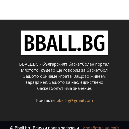
BBALL.BG - българският баскетболен портал.
Мястото, където ще говорим за баскетбол.
Защото обичаме играта. Защото живеем
заради нея. Защото за нас, единствено
баскетболът има значение.
Контакти:
bballbg@gmail.com
© Bball.bg| Всички права запазени
|
Изработка на сайт