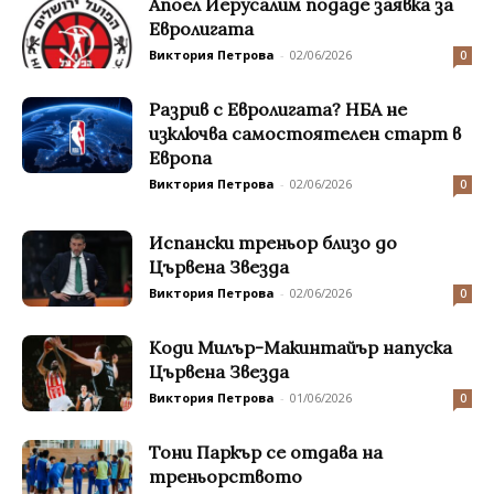
Aпоел Йерусалим подаде заявка за
Евролигата
Виктория Петрова
-
02/06/2026
0
Разрив с Евролигата? НБА не
изключва самостоятелен старт в
Европа
Виктория Петрова
-
02/06/2026
0
Испански треньор близо до
Цървена Звезда
Виктория Петрова
-
02/06/2026
0
Коди Милър-Макинтайър напуска
Цървена Звезда
Виктория Петрова
-
01/06/2026
0
Тони Паркър се отдава на
треньорството