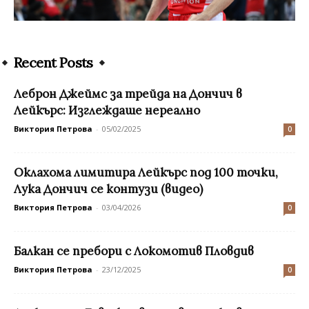
Recent Posts
Леброн Джеймс за трейда на Дончич в
Лейкърс: Изглеждаше нереално
Виктория Петрова
-
05/02/2025
0
Оклахома лимитира Лейкърс под 100 точки,
Лука Дончич се контузи (видео)
Виктория Петрова
-
03/04/2026
0
Балкан се пребори с Локомотив Пловдив
Виктория Петрова
-
23/12/2025
0