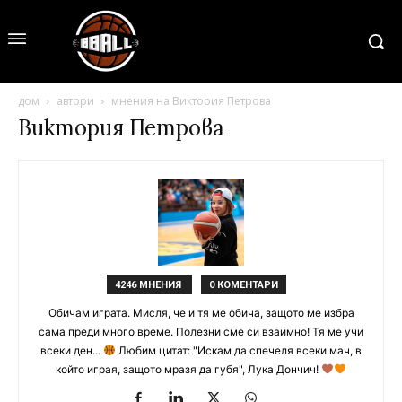
дом
автори
мнения на Виктория Петрова
Виктория Петрова
4246 МНЕНИЯ
0 КОМЕНТАРИ
Обичам играта. Мисля, че и тя ме обича, защото ме избра
сама преди много време. Полезни сме си взаимно! Тя ме учи
всеки ден...
Любим цитат: "Искам да спечеля всеки мач, в
който играя, защото мразя да губя", Лука Дончич!