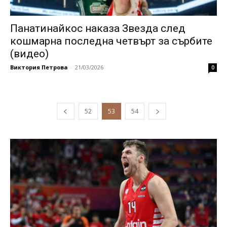
Панатинайкос наказа Звезда след
кошмарна последна четвърт за сърбите
(видео)
Виктория Петрова
-
21/03/2026
0
52
53
54