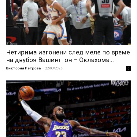
Четирима изгонени след меле по време
на двубоя Вашингтон – Оклахома...
Виктория Петрова
-
22/03/2026
0