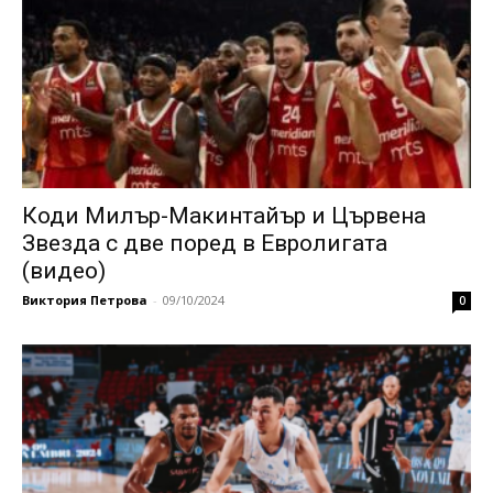
Коди Милър-Макинтайър и Цървена
Звезда с две поред в Евролигата
(видео)
Виктория Петрова
-
09/10/2024
0