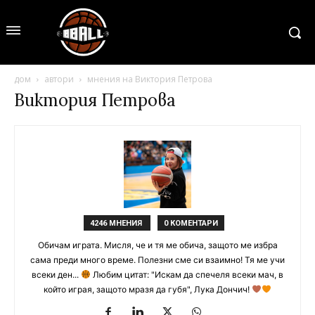
дом
автори
мнения на Виктория Петрова
Виктория Петрова
4246 МНЕНИЯ
0 КОМЕНТАРИ
Обичам играта. Мисля, че и тя ме обича, защото ме избра
сама преди много време. Полезни сме си взаимно! Тя ме учи
всеки ден...
Любим цитат: "Искам да спечеля всеки мач, в
който играя, защото мразя да губя", Лука Дончич!