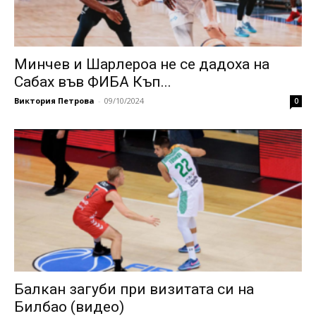
Минчев и Шарлероа не се дадоха на
Сабах във ФИБА Къп...
Виктория Петрова
-
09/10/2024
0
Балкан загуби при визитата си на
Билбао (видео)