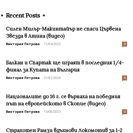
Recent Posts
Силен Милър-Макинтайър не спаси Цървена
Звезда в Атина (видео)
Виктория Петрова
-
11/04/2025
0
Балкан и Спартак ще играят в последния 1/4-
финал за Купата на България
Виктория Петрова
-
31/01/2026
0
Националите до 16 г. се върнаха на победния
път на европейското в Скопие (видео)
Виктория Петрова
-
15/08/2025
0
Страхотен Рамзи вдъхнови Локомотив за 1-2