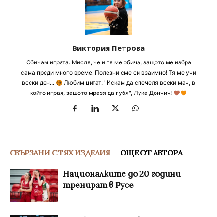
Виктория Петрова
Обичам играта. Мисля, че и тя ме обича, защото ме избра
сама преди много време. Полезни сме си взаимно! Тя ме учи
всеки ден...
Любим цитат: "Искам да спечеля всеки мач, в
който играя, защото мразя да губя", Лука Дончич!
СВЪРЗАНИ С ТЯХ ИЗДЕЛИЯ
ОЩЕ ОТ АВТОРА
Националките до 20 години
тренират в Русе