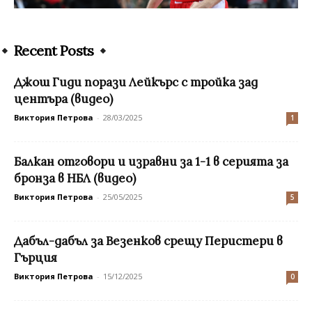
Recent Posts
Джош Гиди порази Лейкърс с тройка зад
центъра (видео)
Виктория Петрова
-
28/03/2025
1
Балкан отговори и изравни за 1-1 в серията за
бронза в НБЛ (видео)
Виктория Петрова
-
25/05/2025
5
Дабъл-дабъл за Везенков срещу Перистери в
Гърция
Виктория Петрова
-
15/12/2025
0