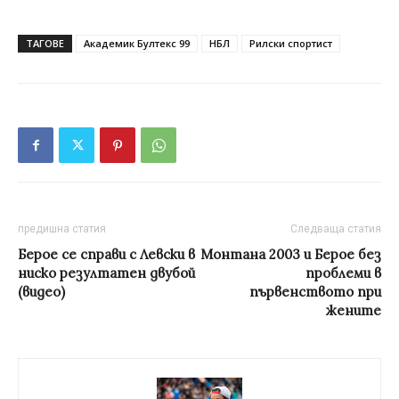
ТАГОВЕ
Академик Бултекс 99
НБЛ
Рилски спортист
предишна статия
Следваща статия
Берое се справи с Левски в
Монтана 2003 и Берое без
ниско резултатен двубой
проблеми в
(видео)
първенството при
жените