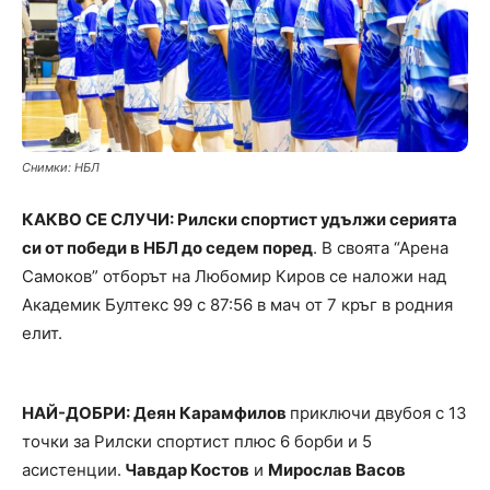
Снимки: НБЛ
КАКВО СЕ СЛУЧИ: Рилски спортист удължи серията
си от победи в НБЛ до седем поред
. В своята “Арена
Самоков” отборът на Любомир Киров се наложи над
Академик Бултекс 99 с 87:56 в мач от 7 кръг в родния
елит.
НАЙ-ДОБРИ: Деян Карамфилов
приключи двубоя с 13
точки за Рилски спортист плюс 6 борби и 5
асистенции.
Чавдар Костов
и
Мирослав Васов