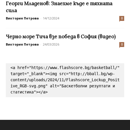
Георги Младенов: Знаехме къде е тяхната
сила
Виктория Петрова
-
14/12/2024
0
Черно море Тича взе победа в София (видео)
Виктория Петрова
-
24/03/2026
0
<a href="https://www.flashscore.bg/basketball/" 
target="_blank"><img src="http://bball.bg/wp-
content/uploads/2024/11/Flashscore_Lockup_Posit
ive_RGB-svg.png" alt="Баскетболни резултати и 
статистика"></a>