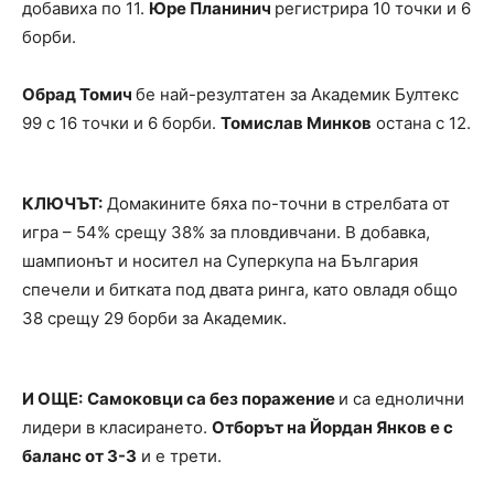
добавиха по 11.
Юре Планинич
регистрира 10 точки и 6
борби.
Обрад Томич
бе най-резултатен за Академик Бултекс
99 с 16 точки и 6 борби.
Томислав Минков
остана с 12.
КЛЮЧЪТ:
Домакините бяха по-точни в стрелбата от
игра – 54% срещу 38% за пловдивчани. В добавка,
шампионът и носител на Суперкупа на България
спечели и битката под двата ринга, като овладя общо
38 срещу 29 борби за Академик.
И ОЩЕ:
Самоковци са без поражение
и са еднолични
лидери в класирането.
Отборът на Йордан Янков е с
баланс от 3-3
и е трети.