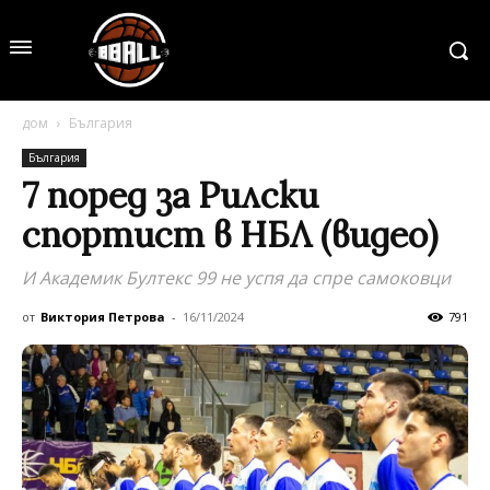
дом
България
България
7 поред за Рилски
спортист в НБЛ (видео)
И Академик Бултекс 99 не успя да спре самоковци
от
Виктория Петрова
-
16/11/2024
791