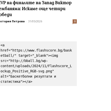
VP на финалите на Запад Виктор
ембаняма: Искаме още четири
обеди
иктория Петрова
-
31/05/2026
0
<a 
href="https://www.flashscore.bg/bask
etball/" target="_blank"><img 
src="http://bball.bg/wp-
content/uploads/2024/11/Flashscore_L
ockup_Positive_RGB-svg.png" 
alt="Баскетболни резултати и 
статистика"></a>