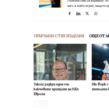
Полезни сме си взаимно! Тя 
мач, в който играя, защото м
СВЪРЗАНИ С ТЯХ ИЗДЕЛИЯ
ОЩЕ ОТ А
Заклис разкри един от
Ню Йорк с
ключовите принципи на НБА
титлата в
Европа