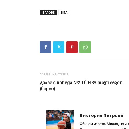
ТАГОВЕ
НБА
предишна статия
Далас с победа №20 в НБА този сезон
(видео)
Виктория Петрова
Обичам играта. Мисля, че и 