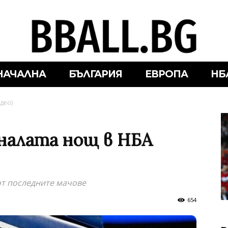
НАЧАЛНА
БЪЛГАРИЯ
ЕВРОПА
НБ
део)
налата нощ в НБА
от последните мачове
654