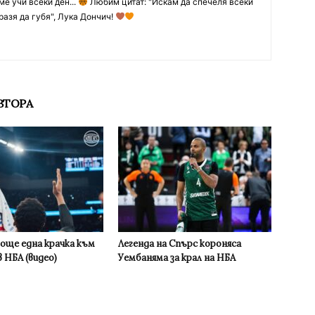
ме учи всеки ден...
Любим цитат: "Искам да спечеля всеки
разя да губя", Лука Дончич!
ВТОРА
 още една крачка към
Легенда на Спърс короняса
 НБА (видео)
Уембаняма за крал на НБА