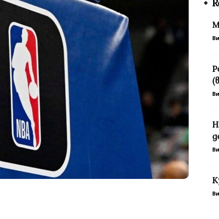
R
М
В
Р
(
В
Н
д
В
К
В