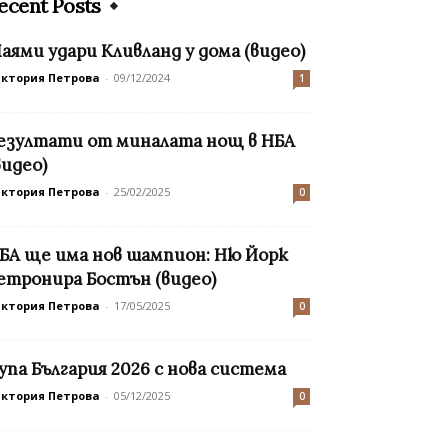
ecent Posts
аями удари Кливланд у дома (видео)
иктория Петрова
-
09/12/2024
1
езултати от миналата нощ в НБА
видео)
иктория Петрова
-
25/02/2025
0
БА ще има нов шампион: Ню Йорк
етронира Бостън (видео)
иктория Петрова
-
17/05/2025
0
упа България 2026 с нова система
иктория Петрова
-
05/12/2025
0