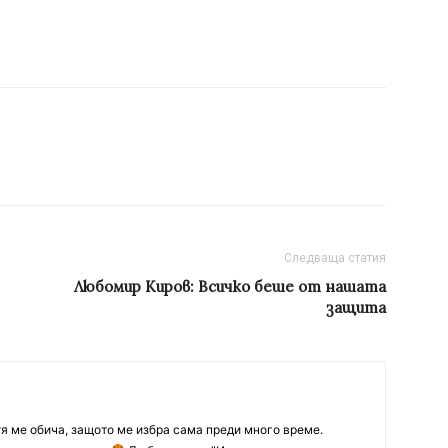
Следваща статия
Любомир Киров: Всичко беше от нашата
защита
тя ме обича, защото ме избра сама преди много време.