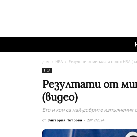
дом
НБА
Резултати от миналата нощ в НБА (ви
НБА
Резултати от ми
(видео)
Ето и кои са най-добрите изпълнения 
от
Виктория Петрова
-
28/12/2024