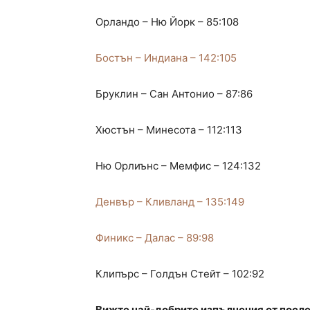
Орландо – Ню Йорк – 85:108
Бостън – Индиана – 142:105
Бруклин – Сан Антонио – 87:86
Хюстън – Минесота – 112:113
Ню Орлиънс – Мемфис – 124:132
Денвър – Кливланд – 135:149
Финикс – Далас – 89:98
Клипърс – Голдън Стейт – 102:92
Вижте най-добрите изпълнения от посл