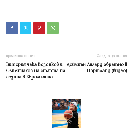
предишна статия
Следваща статия
Витория чака Везенков и
Деймиън Лилард обратно в
Олимпиакос на старта на
Портланд (видео)
сезона в Евролигата