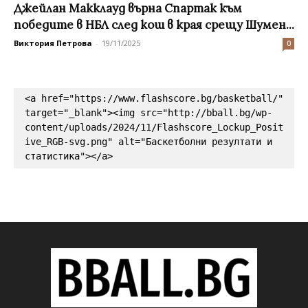
Джейлан Макклауд върна Спартак към
победите в НБЛ след кош в края срещу Шумен...
Виктория Петрова
-
19/11/2025
0
<a href="https://www.flashscore.bg/basketball/" 
target="_blank"><img src="http://bball.bg/wp-
content/uploads/2024/11/Flashscore_Lockup_Posit
ive_RGB-svg.png" alt="Баскетболни резултати и 
статистика"></a>