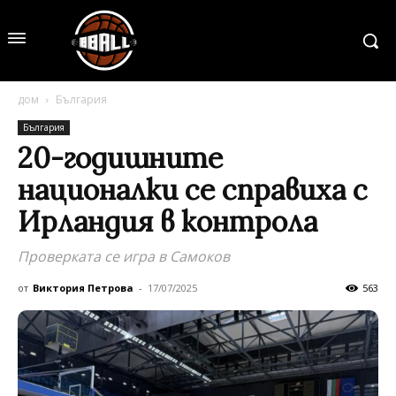
дом
България
България
20-годишните
националки се справиха с
Ирландия в контрола
Проверката се игра в Самоков
от
Виктория Петрова
-
17/07/2025
563