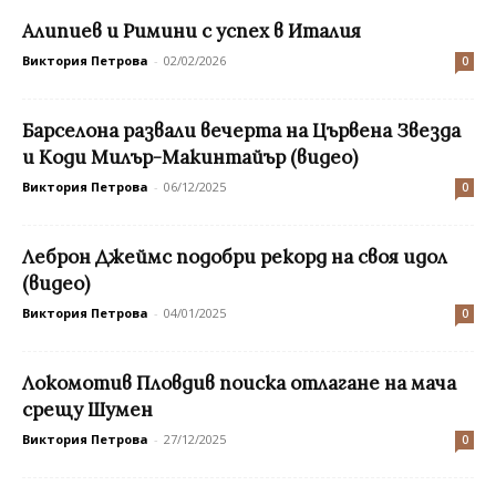
Алипиев и Римини с успех в Италия
Виктория Петрова
-
02/02/2026
0
Барселона развали вечерта на Цървена Звезда
и Коди Милър-Макинтайър (видео)
Виктория Петрова
-
06/12/2025
0
Леброн Джеймс подобри рекорд на своя идол
(видео)
Виктория Петрова
-
04/01/2025
0
Локомотив Пловдив поиска отлагане на мача
срещу Шумен
Виктория Петрова
-
27/12/2025
0