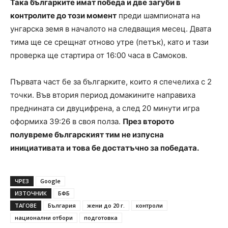
Така българките имат победа и две загуби в
контролите до този момент
преди шампионата на
унгарска земя в началото на следващия месец. Двата
тима ще се срещнат отново утре (петък), като и тази
проверка ще стартира от 16:00 часа в Самоков.
Първата част бе за българките, които я спечелиха с 2
точки. Във втория период домакините направиха
преднината си двуцифрена, а след 20 минути игра
оформиха 39:26 в своя полза.
През второто
полувреме българският тим не изпусна
инициативата и това бе достатъчно за победата.
ЧРЕЗ
Google
ИЗТОЧНИК
БФБ
ТАГОВЕ
България
жени до 20 г.
контроли
национални отбори
подготовка