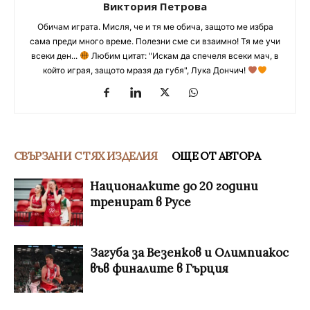
Виктория Петрова
Обичам играта. Мисля, че и тя ме обича, защото ме избра
сама преди много време. Полезни сме си взаимно! Тя ме учи
всеки ден...
Любим цитат: "Искам да спечеля всеки мач, в
който играя, защото мразя да губя", Лука Дончич!
СВЪРЗАНИ С ТЯХ ИЗДЕЛИЯ
ОЩЕ ОТ АВТОРА
Националките до 20 години
тренират в Русе
Загуба за Везенков и Олимпиакос
във финалите в Гърция