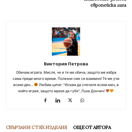
европейска лига
Виктория Петрова
Обичам играта. Мисля, че и тя ме обича, защото ме избра
сама преди много време. Полезни сме си взаимно! Тя ме учи
всеки ден...
Любим цитат: "Искам да спечеля всеки мач, в
който играя, защото мразя да губя", Лука Дончич!
СВЪРЗАНИ С ТЯХ ИЗДЕЛИЯ
ОЩЕ ОТ АВТОРА