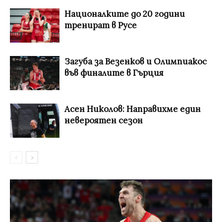
Националките до 20 години
тренират в Русе
Загуба за Везенков и Олимпиакос
във финалите в Гърция
Асен Николов: Направихме един
невероятен сезон