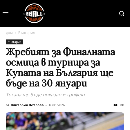
дом
България
България
Жребият за Финалната
осмица в турнира за
Купата на България ще
бъде на 30 януари
Тогава ще бъде показан и трофеят
от
Виктория Петрова
-
16/01/2026
310