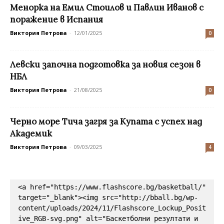
Менорка на Емил Стоилов и Павлин Иванов с
поражение в Испания
Виктория Петрова
-
12/01/2025
0
Левски започна подготовка за новия сезон в
НБЛ
Виктория Петрова
-
21/08/2025
0
Черно море Тича загря за Купата с успех над
Академик
Виктория Петрова
-
09/03/2025
4
<a href="https://www.flashscore.bg/basketball/" 
target="_blank"><img src="http://bball.bg/wp-
content/uploads/2024/11/Flashscore_Lockup_Posit
ive_RGB-svg.png" alt="Баскетболни резултати и 