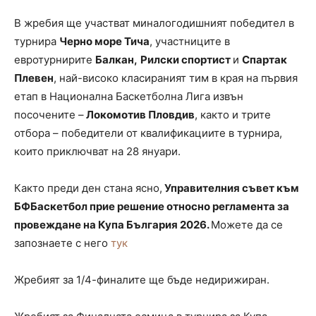
В жребия ще участват миналогодишният победител в
турнира
Черно море Тича
, участниците в
евротурнирите
Балкан,
Рилски спортист
и
Спартак
Плевен
, най-високо класираният тим в края на първия
етап в Национална Баскетболна Лига извън
посочените –
Локомотив Пловдив
, както и трите
отбора – победители от квалификациите в турнира,
които приключват на 28 януари.
Както преди ден стана ясно,
Управителния съвет към
БФБаскетбол прие решение относно регламента за
провеждане на Купа България 2026.
Можете да се
запознаете с него
тук
Жребият за 1/4-финалите ще бъде недирижиран.