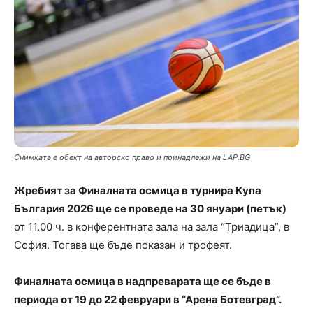
Снимката е обект на авторско право и принадлежи на LAP.BG
Жребият за Финалната осмица в турнира Купа
България 2026 ще се проведе на 30 януари (петък)
от 11.00 ч. в конферентната зала на зала “Триадица”, в
София. Тогава ще бъде показан и трофеят.
Финалната осмица в надпреварата ще се бъде в
периода от 19 до 22 февруари в “Арена Ботевград”.