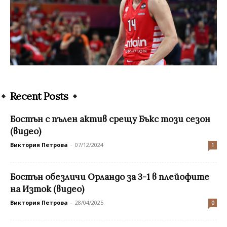
Recent Posts
Бостън с пълен актив срещу Бъкс този сезон
(видео)
Виктория Петрова
-
07/12/2024
1
Бостън обезличи Орландо за 3-1 в плейофите
на Изток (видео)
Виктория Петрова
-
28/04/2025
0