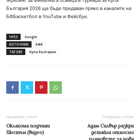
Жребият за Финалната осмица в турнира за Купа
България 2026 ще бъде предаван пряко в каналите на
БФБаскетбол в YouTube и Фейсбук.
ЧРЕЗ
Google
ИЗТОЧНИК
БФБ
ТАГОВЕ
Купа България
предишна статия
Следваща статия
Оклахома подчини
Адам Силвър разкри
Хюстън (видео)
детайли относно
плановете за нова