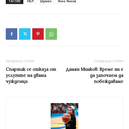
ТАГОВЕ
НБЛ
Шумен
Янко Янков
предишна статия
Следваща статия
Спартак се отказа от
Дамян Минков: Време ни е
услугите на двама
да започнем да
чужденци
побеждаваме