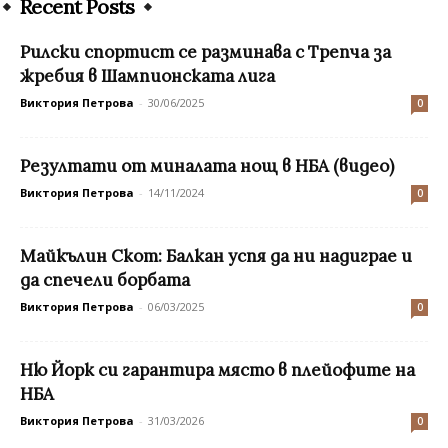
Recent Posts
Рилски спортист се разминава с Трепча за
жребия в Шампионската лига
Виктория Петрова
-
30/06/2025
0
Резултати от миналата нощ в НБА (видео)
Виктория Петрова
-
14/11/2024
0
Майкълин Скот: Балкан успя да ни надиграе и
да спечели борбата
Виктория Петрова
-
06/03/2025
0
Ню Йорк си гарантира място в плейофите на
НБА
Виктория Петрова
-
31/03/2026
0