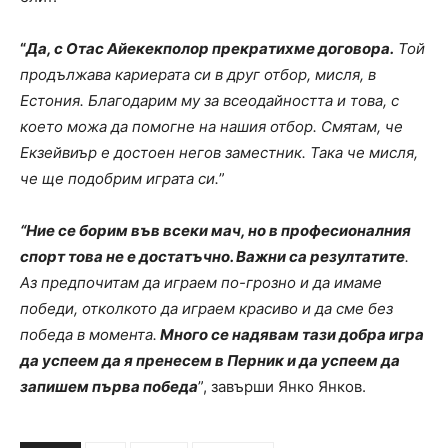
“
Да, с Отас Айекекполор прекратихме договора.
Той
продължава кариерата си в друг отбор, мисля, в
Естония. Благодарим му за всеодайността и това, с
което можа да помогне на нашия отбор. Смятам, че
Екзейвиър е достоен негов заместник. Така че мисля,
че ще подобрим играта си.
”
“Ние се борим във всеки мач, но в професионалния
спорт това не е достатъчно. Важни са резултатите
.
Аз предпочитам да играем по-грозно и да имаме
победи, отколкото да играем красиво и да сме без
победа в момента.
Много се надявам тази добра игра
да успеем да я пренесем в Перник и да успеем да
запишем първа победа
”, завърши Янко Янков.