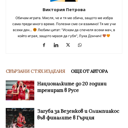
Виктория Петрова
Обичам играта. Мисля, че и тя ме обича, защото ме избра
сама преди много време. Полезни сме си взаимно! Тя ме учи
всеки ден...
Любим цитат: "Искам да спечеля всеки мач, в
който играя, защото мразя да губя", Лука Дончич!
СВЪРЗАНИ С ТЯХ ИЗДЕЛИЯ
ОЩЕ ОТ АВТОРА
Националките до 20 години
тренират в Русе
Загуба за Везенков и Олимпиакос
във финалите в Гърция