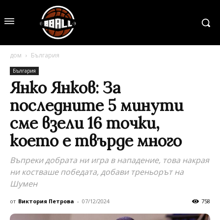
дом
България
България
Янко Янков: За
последните 5 минути
сме взели 16 точки,
което е твърде много
Въпреки добрата ни игра в нападение, това накрая
ни костваше победата, добави треньорът на
Шумен
от
Виктория Петрова
-
07/12/2024
758