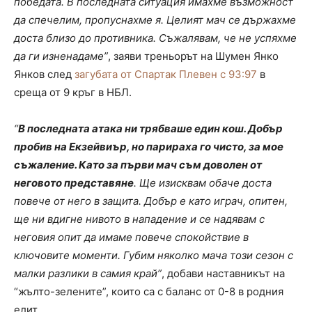
победата. В последната ситуация имахме възможност
да спечелим, пропуснахме я. Целият мач се държахме
доста близо до противника. Съжалявам, че не успяхме
да ги изненадаме”
, заяви треньорът на Шумен Янко
Янков след
загубата от Спартак Плевен с 93:97
в
среща от 9 кръг в НБЛ.
“
В последната атака ни трябваше един кош. Добър
пробив на Екзейвиър, но парираха го чисто, за мое
съжаление. Като за първи мач съм доволен от
неговото представяне
. Ще изисквам обаче доста
повече от него в защита. Добър е като играч, опитен,
ще ни вдигне нивото в нападение и се надявам с
неговия опит да имаме повече спокойствие в
ключовите моменти. Губим няколко мача този сезон с
малки разлики в самия край”
, добави наставникът на
“жълто-зелените”, които са с баланс от 0-8 в родния
елит.