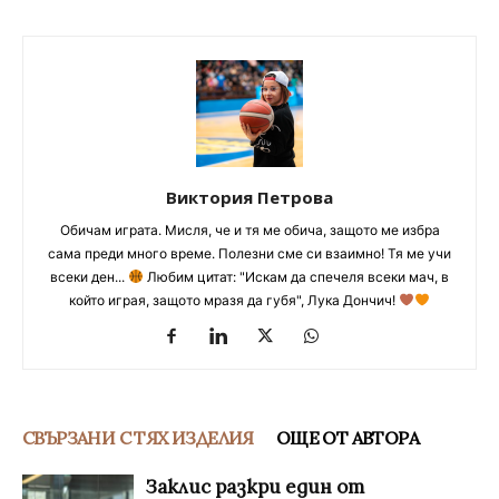
Виктория Петрова
Обичам играта. Мисля, че и тя ме обича, защото ме избра
сама преди много време. Полезни сме си взаимно! Тя ме учи
всеки ден...
Любим цитат: "Искам да спечеля всеки мач, в
който играя, защото мразя да губя", Лука Дончич!
СВЪРЗАНИ С ТЯХ ИЗДЕЛИЯ
ОЩЕ ОТ АВТОРА
Заклис разкри един от