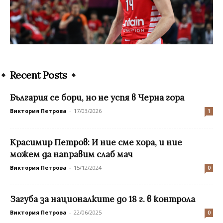
Recent Posts
България се бори, но не успя в Черна гора
Виктория Петрова
-
17/03/2026
1
Красимир Петров: И ние сме хора, и ние
можем да направим слаб мач
Виктория Петрова
-
15/12/2024
0
Загуба за националките до 18 г. в контрола
Виктория Петрова
-
22/06/2025
0