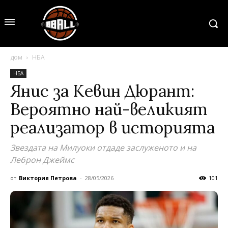
дом
НБА
НБА
Янис за Кевин Дюрант:
Вероятно най-великият
реализатор в историята
Звездата на Милуоки отдаде заслуженото и на
Леброн Джеймс
от
Виктория Петрова
-
28/05/2026
101