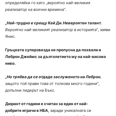
определяйки го като „
вероятно най-великия
реализатор на всички времена
“.
„Най-трудно е срещу Кей Ди. Невероятен талант.
Вероятно най-великият реализатор в историята
“, заяви
Янис.
Гръцката суперзвезда не пропусна да похвали и
Леброн Джеймс за дълголетието му на най-високо
ниво.
„Но трябва да се отдаде заслуженото на Леброн
,
защото той прави това от толкова много години“
,
допълни лидерът на Бъкс.
Дюрант от години е считан за един от най-
добрите играчи в НБА,
заради уникалната си