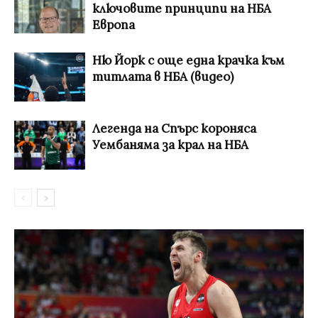
ключовите принципи на НБА
Европа
Ню Йорк с още една крачка към
титлата в НБА (видео)
Легенда на Спърс короняса
Уембаняма за крал на НБА