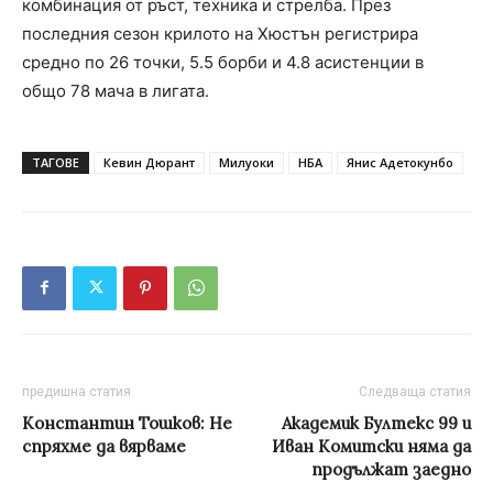
комбинация от ръст, техника и стрелба. През
последния сезон крилото на Хюстън регистрира
средно по 26 точки, 5.5 борби и 4.8 асистенции в
общо 78 мача в лигата.
ТАГОВЕ
Кевин Дюрант
Милуоки
НБА
Янис Адетокунбо
предишна статия
Следваща статия
Константин Тошков: Не
Академик Бултекс 99 и
спряхме да вярваме
Иван Комитски няма да
продължат заедно