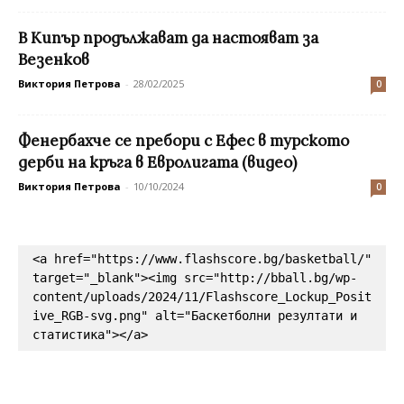
В Кипър продължават да настояват за
Везенков
Виктория Петрова
-
28/02/2025
0
Фенербахче се пребори с Ефес в турското
дерби на кръга в Евролигата (видео)
Виктория Петрова
-
10/10/2024
0
<a href="https://www.flashscore.bg/basketball/" 
target="_blank"><img src="http://bball.bg/wp-
content/uploads/2024/11/Flashscore_Lockup_Posit
ive_RGB-svg.png" alt="Баскетболни резултати и 
статистика"></a>