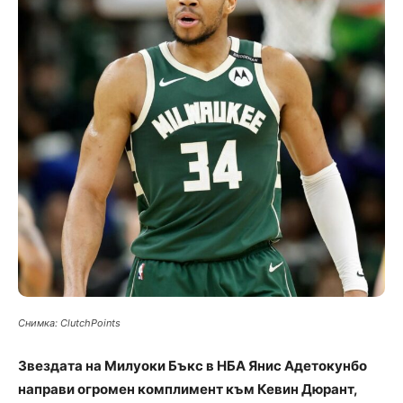
Снимка: ClutchPoints
Звездата на Милуоки Бъкс в НБА Янис Адетокунбо
направи огромен комплимент към Кевин Дюрант,