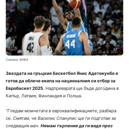
Снимка: ФИБА
Звездата на гръцкия баскетбол Янис Адетокунбо е
готов да облече екипа на националния си отбор за
Евробаскет 2025.
Надпреварата ще бъде догодина в
Кипър, Латвия, Финландия и Полша.
“Гледам момчетата в евроквалификациите, разбира
се. Смятам, че Василис Спанулис ще ги подготви за
следващия мач.
Нямам търпение да ги видя през