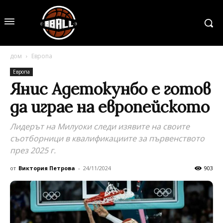
дом
Европа
Европа
Янис Адетокунбо е готов
да играе на европейското
Лидерът на Милуоки следи изявите на своите
съотборници в квалификациите за първенството
през 2025 г.
от
Виктория Петрова
-
24/11/2024
903