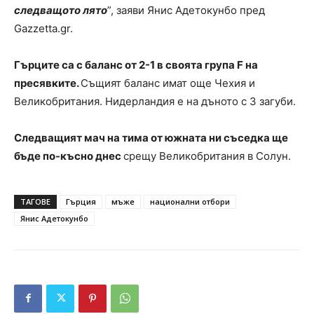
следващото лято
”, заяви Янис Адетокунбо пред
Gazzetta.gr.
Гърците са с баланс от 2-1 в своята група F на
пресявките.
Същият баланс имат още Чехия и
Великобритания. Нидерландия е на дъното с 3 загуби.
Следващият мач на тима от южната ни съседка ще
бъде по-късно днес
срещу Великобритания в Солун.
ТАГОВЕ
Гърция
мъже
национални отбори
Янис Адетокунбо