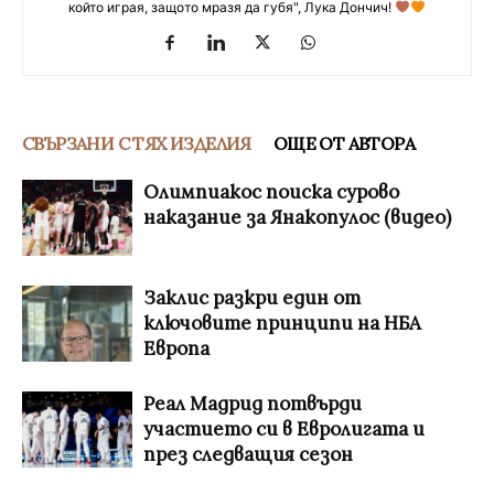
който играя, защото мразя да губя", Лука Дончич!
СВЪРЗАНИ С ТЯХ ИЗДЕЛИЯ
ОЩЕ ОТ АВТОРА
Олимпиакос поиска сурово
наказание за Янакопулос (видео)
Заклис разкри един от
ключовите принципи на НБА
Европа
Реал Мадрид потвърди
участието си в Евролигата и
през следващия сезон