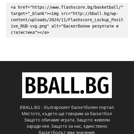
<a href="https://www.flashscore.bg/basketball/" 
target="_blank"><img src="http://bball.bg/wp-
content/uploads/2024/11/Flashscore_Lockup_Posit
ive_RGB-svg.png" alt="Баскетболни резултати и 
статистика"></a>
BBALL.BG - българският баскетболен портал.
Мястото, където ще говорим за баскетбол.
Защото обичаме играта. Защото живеем
заради нея. Защото за нас, единствено
баскетболът има значение.