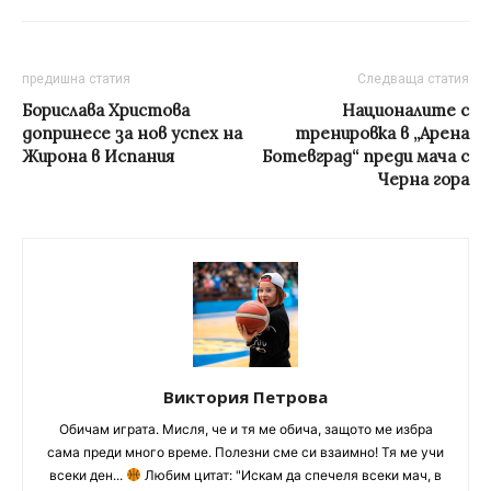
предишна статия
Следваща статия
Борислава Христова
Националите с
допринесе за нов успех на
тренировка в „Арена
Жирона в Испания
Ботевград“ преди мача с
Черна гора
Виктория Петрова
Обичам играта. Мисля, че и тя ме обича, защото ме избра
сама преди много време. Полезни сме си взаимно! Тя ме учи
всеки ден...
Любим цитат: "Искам да спечеля всеки мач, в