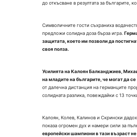
до откъсване в резултата за българите, ко
Символичните гости съхраниха водачеств
предложи солидна доза бърза игра.
Герма
защитата, което им позволи да постигна
своя полза.
Усилията на Калоян Балканджиев, Миха
на младите на българите, че могат да се
от далечна дистанция на германците прор
солидната разлика, повеждайки с 13 точк
Калоян, Колев, Калинов и Скрински дадох
показа огромен дух и намери сили за пъл
европейски шампиони в тази възраст не 