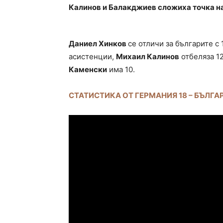
Калинов и Балакджиев сложиха точка на
Даниел Хинков
се отличи за българите с 
асистенции,
Михаил Калинов
отбеляза 12
Каменски
има 10.
СТАТИСТИКА ОТ ГЕРМАНИЯ 18 – БЪЛГАР