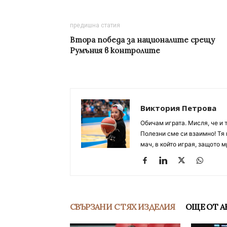
предишна статия
Втора победа за националите срещу
Румъния в контролите
Виктория Петрова
Обичам играта. Мисля, че и 
Полезни сме си взаимно! Тя 
мач, в който играя, защото м
СВЪРЗАНИ С ТЯХ ИЗДЕЛИЯ
ОЩЕ ОТ А