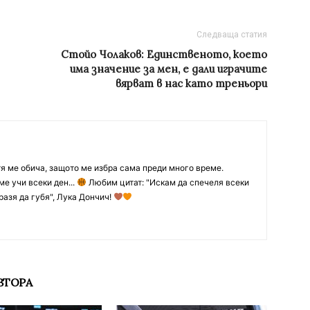
Следваща статия
Стойо Чолаков: Единственото, което
има значение за мен, е дали играчите
вярват в нас като треньори
тя ме обича, защото ме избра сама преди много време.
ме учи всеки ден...
Любим цитат: "Искам да спечеля всеки
разя да губя", Лука Дончич!
ВТОРА