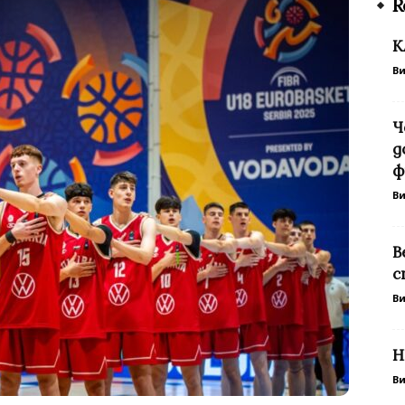
R
К
В
Ч
д
ф
В
В
с
В
Н
В