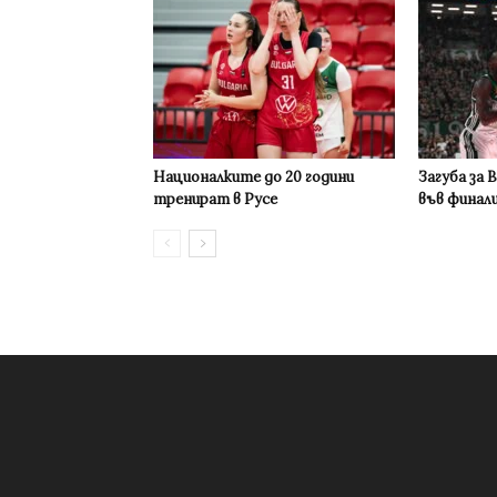
Националките до 20 години
Загуба за 
тренират в Русе
във финал