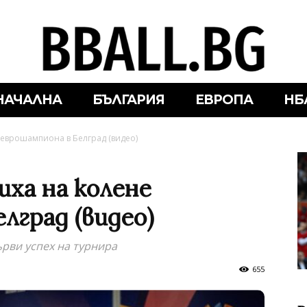
НАЧАЛНА
БЪЛГАРИЯ
ЕВРОПА
НБ
еврошампиона в Белград (видео)
ха на колене
лград (видео)
рви успех на турнира
655