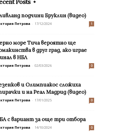
ecent Posts
ливланд подчини Бруклин (видео)
иктория Петрова
-
17/12/2024
1
ерно море Тича вероятно ще
омакинства в друг град, ако играе
инал в НБЛ
иктория Петрова
-
02/03/2026
0
езенков и Олимпиакос сложиха
пирачки и на Реал Мадрид (видео)
иктория Петрова
-
17/01/2025
0
БА с вариант за още три отбора
иктория Петрова
-
14/10/2024
0