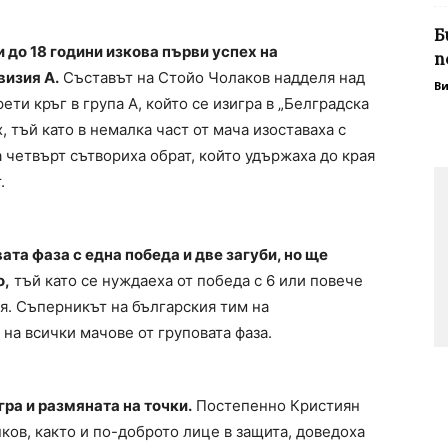
Б
 до 18 години изкова първи успех на
п
визия А.
Съставът на Стойо Чолаков надделя над
В
ети кръг в група А, който се изигра в „Белградска
, тъй като в немалка част от мача изоставаха с
 четвърт сътвориха обрат, който удържаха до края
.
та фаза с една победа и две загуби, но ще
о,
тъй като се нуждаеха от победа с 6 или повече
ия. Съперникът на българския тим на
на всички мачове от груповата фаза.
гра и размяната на точки.
Постепенно Кристиян
ов, както и по-доброто лице в защита, доведоха