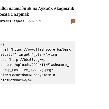
ивш наставник на Лукойл Академик
оема Спартак
иктория Петрова
-
05/02/2026
0
<a 
href="https://www.flashscore.bg/bask
etball/" target="_blank"><img 
src="http://bball.bg/wp-
content/uploads/2024/11/Flashscore_L
ockup_Positive_RGB-svg.png" 
alt="Баскетболни резултати и 
статистика"></a>