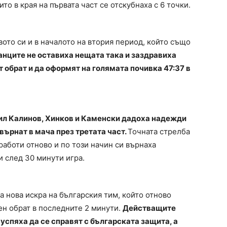
ито в края на първата част се отскубнаха с 6 точки.
ото си и в началото на втория период, който също
нците не оставиха нещата така и заздравиха
т обрат и да оформят на голямата почивка 47:37 в
ил Калинов, Хинков и Каменски дадоха надежди
 върнат в мача през третата част.
Точната стрелба
аботи отново и по този начин си върнаха
и след 30 минути игра.
а нова искра на българския тим, който отново
ен обрат в последните 2 минути.
Действащите
успяха да се справят с българската защита, а