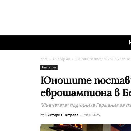
дом
България
Юношите поставиха на колене 
България
Юношите постави
еврошампиона в Бе
"Лъвчетата" подчиниха Германия за пъ
от
Виктория Петрова
-
28/07/2025