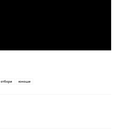
 отбори
юноши