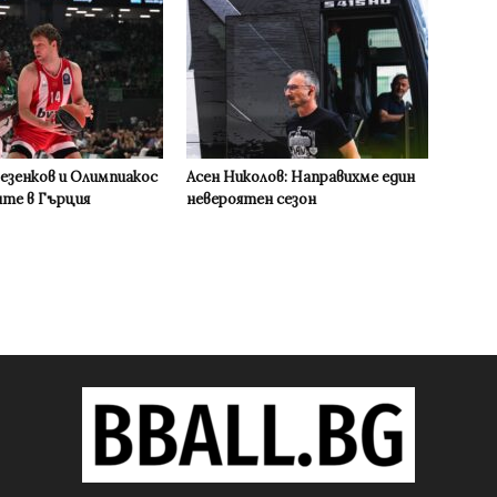
Везенков и Олимпиакос
Асен Николов: Направихме един
ите в Гърция
невероятен сезон