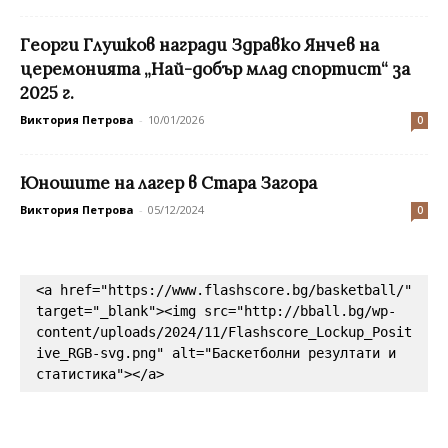
Георги Глушков награди Здравко Янчев на
церемонията „Най-добър млад спортист“ за
2025 г.
Виктория Петрова
-
10/01/2026
0
Юношите на лагер в Стара Загора
Виктория Петрова
-
05/12/2024
0
<a href="https://www.flashscore.bg/basketball/" 
target="_blank"><img src="http://bball.bg/wp-
content/uploads/2024/11/Flashscore_Lockup_Posit
ive_RGB-svg.png" alt="Баскетболни резултати и 
статистика"></a>