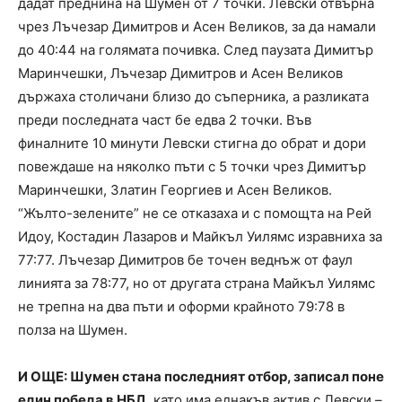
дадат преднина на Шумен от 7 точки. Левски отвърна
чрез Лъчезар Димитров и Асен Великов, за да намали
до 40:44 на голямата почивка. След паузата Димитър
Маринчешки, Лъчезар Димитров и Асен Великов
държаха столичани близо до съперника, а разликата
преди последната част бе едва 2 точки. Във
финалните 10 минути Левски стигна до обрат и дори
повеждаше на няколко пъти с 5 точки чрез Димитър
Маринчешки, Златин Георгиев и Асен Великов.
“Жълто-зелените” не се отказаха и с помощта на Рей
Идоу, Костадин Лазаров и Майкъл Уилямс изравниха за
77:77. Лъчезар Димитров бе точен веднъж от фаул
линията за 78:77, но от другата страна Майкъл Уилямс
не трепна на два пъти и оформи крайното 79:78 в
полза на Шумен.
И ОЩЕ: Шумен стана последният отбор, записал поне
един победа в НБЛ,
като има еднакъв актив с Левски –