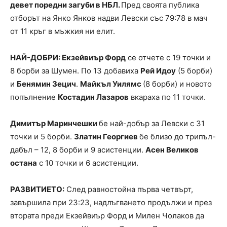
девет поредни загуби в НБЛ.
Пред своята публика
отборът на Янко Янков надви Левски със 79:78 в мач
от 11 кръг в мъжкия ни елит.
НАЙ-ДОБРИ: Екзейвиър Форд
се отчете с 19 точки и
8 борби за Шумен. По 13 добавиха
Рей Идоу
(5 борби)
и
Бенямин Зецич
.
Майкъл Уилямс
(8 борби) и новото
попълнение
Костадин Лазаров
вкараха по 11 точки.
Димитър Маринчешки
бе най-добър за Левски с 31
точки и 5 борби.
Златин Георгиев
бе близо до трипъл-
дабъл – 12, 8 борби и 9 асистенции.
Асен Великов
остана
с 10 точки и 6 асистенции.
РАЗВИТИЕТО:
След равностойна първа четвърт,
завършила при 23:23, надлъгването продължи и през
втората преди Екзейвиър Форд и Милен Чолаков да