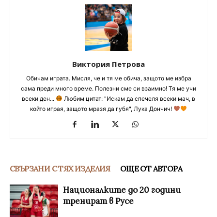
Виктория Петрова
Обичам играта. Мисля, че и тя ме обича, защото ме избра
сама преди много време. Полезни сме си взаимно! Тя ме учи
всеки ден...
Любим цитат: "Искам да спечеля всеки мач, в
който играя, защото мразя да губя", Лука Дончич!
СВЪРЗАНИ С ТЯХ ИЗДЕЛИЯ
ОЩЕ ОТ АВТОРА
Националките до 20 години
тренират в Русе