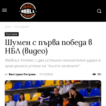
дом
България
България
Шумен с първа победа в
НБЛ (видео)
Майкъл Уилямс с два успешни наказателни удара в
края донесе успеха на "жълто-зелените"
от
Виктория Петрова
-
21/12/2024
780