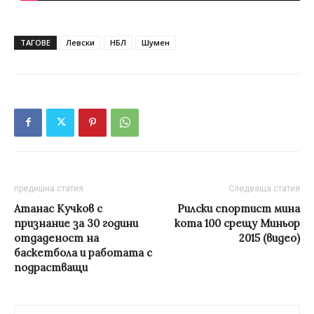
ТАГОВЕ
Левски
НБЛ
Шумен
предишна статия
Следваща статия
Атанас Кучков с
Рилски спортист мина
признание за 30 години
кота 100 срещу Миньор
отдаденост на
2015 (видео)
баскетбола и работата с
подрастващи