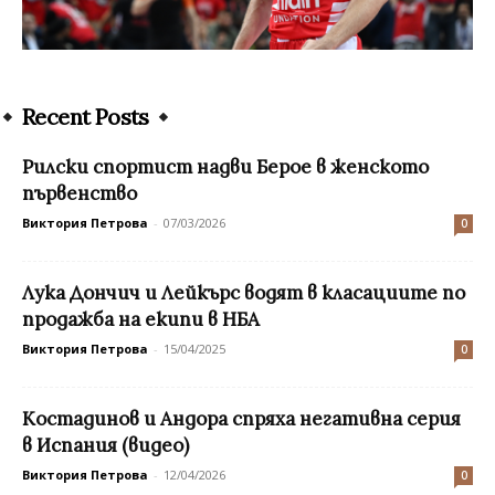
Recent Posts
Рилски спортист надви Берое в женското
първенство
Виктория Петрова
-
07/03/2026
0
Лука Дончич и Лейкърс водят в класациите по
продажба на екипи в НБА
Виктория Петрова
-
15/04/2025
0
Костадинов и Андора спряха негативна серия
в Испания (видео)
Виктория Петрова
-
12/04/2026
0